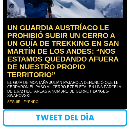
UN GUARDIA AUSTRÍACO LE
PROHIBIÓ SUBIR UN CERRO A
UN GUÍA DE TREKKING EN SAN
MARTÍN DE LOS ANDES: “NOS
ESTAMOS QUEDANDO AFUERA
DE NUESTRO PROPIO
TERRITORIO”
EL GUÍA DE MONTAÑA JULIÁN PAJAROLA DENUNCIÓ QUE LE
CERRARON EL PASO AL CERRO EZPELETA, EN UNA PARCELA
DE 1.672 HECTÁREAS A NOMBRE DE GERNOT LANGES-
SWAROVSKI.
SEGUIR LEYENDO
TWEET DEL DÍA