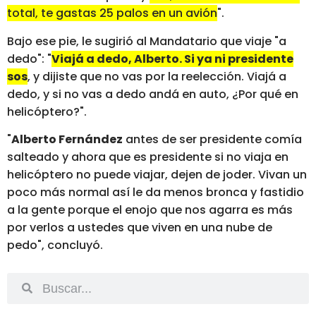
total, te gastas 25 palos en un avión
".
Bajo ese pie, le sugirió al Mandatario que viaje "a
dedo": "
Viajá a dedo, Alberto. Si ya ni presidente
sos
, y dijiste que no vas por la reelección. Viajá a
dedo, y si no vas a dedo andá en auto, ¿Por qué en
helicóptero?".
"
Alberto Fernández
antes de ser presidente comía
salteado y ahora que es presidente si no viaja en
helicóptero no puede viajar, dejen de joder. Vivan un
poco más normal así le da menos bronca y fastidio
a la gente porque el enojo que nos agarra es más
por verlos a ustedes que viven en una nube de
pedo", concluyó.