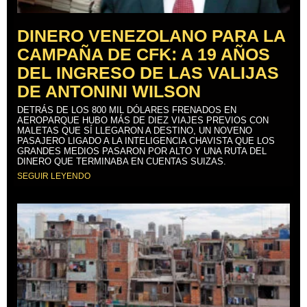
DINERO VENEZOLANO PARA LA
CAMPAÑA DE CFK: A 19 AÑOS
DEL INGRESO DE LAS VALIJAS
DE ANTONINI WILSON
DETRÁS DE LOS 800 MIL DÓLARES FRENADOS EN
AEROPARQUE HUBO MÁS DE DIEZ VIAJES PREVIOS CON
MALETAS QUE SÍ LLEGARON A DESTINO, UN NOVENO
PASAJERO LIGADO A LA INTELIGENCIA CHAVISTA QUE LOS
GRANDES MEDIOS PASARON POR ALTO Y UNA RUTA DEL
DINERO QUE TERMINABA EN CUENTAS SUIZAS.
SEGUIR LEYENDO