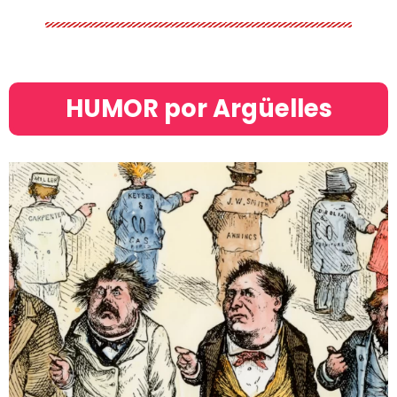
HUMOR por Argüelles​