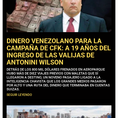
DINERO VENEZOLANO PARA LA
CAMPAÑA DE CFK: A 19 AÑOS DEL
INGRESO DE LAS VALIJAS DE
ANTONINI WILSON
DETRÁS DE LOS 800 MIL DÓLARES FRENADOS EN AEROPARQUE
HUBO MÁS DE DIEZ VIAJES PREVIOS CON MALETAS QUE SÍ
LLEGARON A DESTINO, UN NOVENO PASAJERO LIGADO A LA
INTELIGENCIA CHAVISTA QUE LOS GRANDES MEDIOS PASARON
POR ALTO Y UNA RUTA DEL DINERO QUE TERMINABA EN CUENTAS
SUIZAS.
SEGUIR LEYENDO