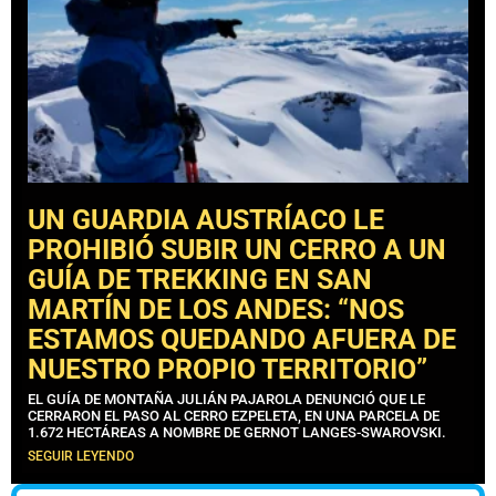
UN GUARDIA AUSTRÍACO LE
PROHIBIÓ SUBIR UN CERRO A UN
GUÍA DE TREKKING EN SAN
MARTÍN DE LOS ANDES: “NOS
ESTAMOS QUEDANDO AFUERA DE
NUESTRO PROPIO TERRITORIO”
EL GUÍA DE MONTAÑA JULIÁN PAJAROLA DENUNCIÓ QUE LE
CERRARON EL PASO AL CERRO EZPELETA, EN UNA PARCELA DE
1.672 HECTÁREAS A NOMBRE DE GERNOT LANGES-SWAROVSKI.
SEGUIR LEYENDO