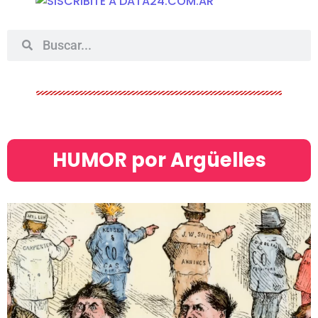
HUMOR por Argüelles​