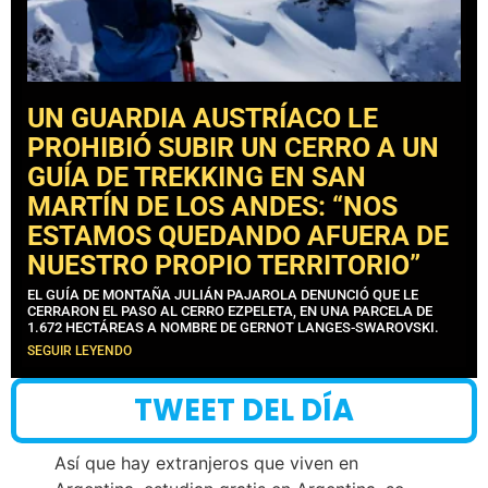
UN GUARDIA AUSTRÍACO LE
PROHIBIÓ SUBIR UN CERRO A UN
GUÍA DE TREKKING EN SAN
MARTÍN DE LOS ANDES: “NOS
ESTAMOS QUEDANDO AFUERA DE
NUESTRO PROPIO TERRITORIO”
EL GUÍA DE MONTAÑA JULIÁN PAJAROLA DENUNCIÓ QUE LE
CERRARON EL PASO AL CERRO EZPELETA, EN UNA PARCELA DE
1.672 HECTÁREAS A NOMBRE DE GERNOT LANGES-SWAROVSKI.
SEGUIR LEYENDO
TWEET DEL DÍA
Así que hay extranjeros que viven en