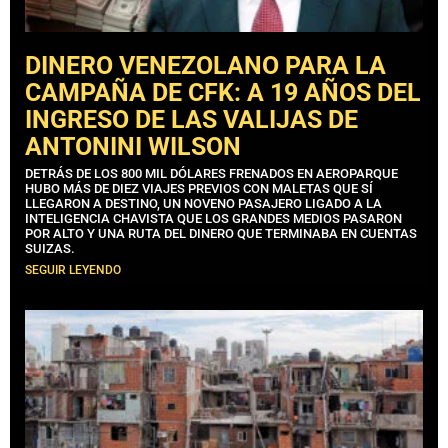
DINERO VENEZOLANO PARA LA
CAMPAÑA DE CFK: A 19 AÑOS DEL
INGRESO DE LAS VALIJAS DE
ANTONINI WILSON
DETRÁS DE LOS 800 MIL DÓLARES FRENADOS EN AEROPARQUE
HUBO MÁS DE DIEZ VIAJES PREVIOS CON MALETAS QUE SÍ
LLEGARON A DESTINO, UN NOVENO PASAJERO LIGADO A LA
INTELIGENCIA CHAVISTA QUE LOS GRANDES MEDIOS PASARON
POR ALTO Y UNA RUTA DEL DINERO QUE TERMINABA EN CUENTAS
SUIZAS.
SEGUIR LEYENDO