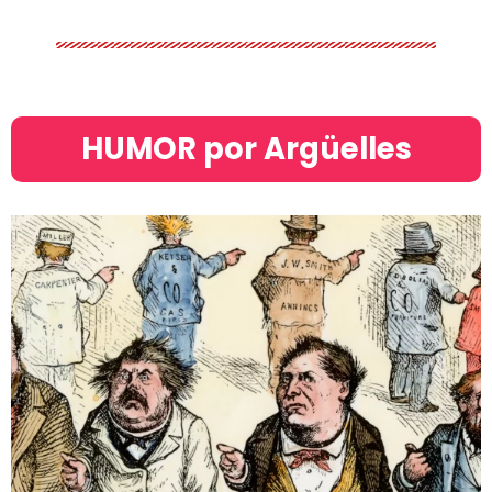
HUMOR por Argüelles​