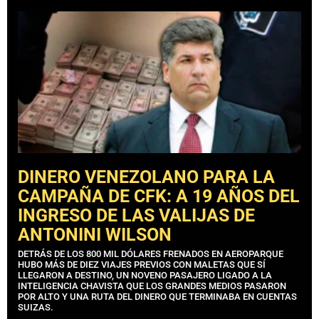
DINERO VENEZOLANO PARA LA
CAMPAÑA DE CFK: A 19 AÑOS DEL
INGRESO DE LAS VALIJAS DE
ANTONINI WILSON
DETRÁS DE LOS 800 MIL DÓLARES FRENADOS EN AEROPARQUE
HUBO MÁS DE DIEZ VIAJES PREVIOS CON MALETAS QUE SÍ
LLEGARON A DESTINO, UN NOVENO PASAJERO LIGADO A LA
INTELIGENCIA CHAVISTA QUE LOS GRANDES MEDIOS PASARON
POR ALTO Y UNA RUTA DEL DINERO QUE TERMINABA EN CUENTAS
SUIZAS.