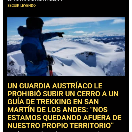
SEGUIR LEYENDO
UN GUARDIA AUSTRÍACO LE
PROHIBIÓ SUBIR UN CERRO A UN
GUÍA DE TREKKING EN SAN
MARTÍN DE LOS ANDES: “NOS
ESTAMOS QUEDANDO AFUERA DE
NUESTRO PROPIO TERRITORIO”