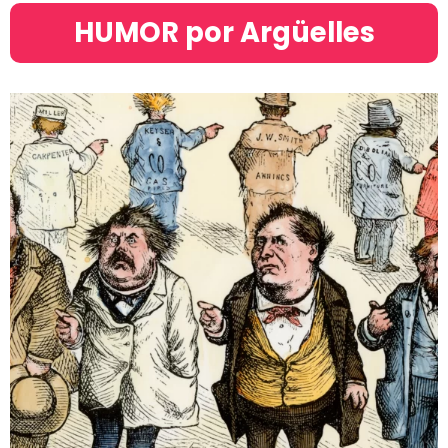
HUMOR por Argüelles​