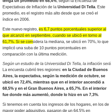
tenga un promedio en 68,4%
, según la Encuesta de
Expectativas de Inflación de la
Universidad Di Tella
. Este
promedio, es el registro más alto desde que se creó el
índice en 2006.
Este nuevo registro,
es 6,7 puntos porcentuales superior al
que alcanzó en septiembre, cuando se ubicó en torno al
61,7%. Si se considera la mediana, se ubicó en 70%, lo que
implicó una suba de 10 puntos porcentuales en
comparación con la última medición
.
Según un estudio de la Universidad Di Tella, la inflación ser
La encuesta cubrió tres regiones:
en la Ciudad de Buenos
Aires, la expectativa, según la medición de octubre, se
ubicó en 72,4%, mientras que en el interior ascendió a
68,5% y en el Gran Buenos Aires, a 65,7%. En el interior
fue donde más aumentó, donde lo hizo en un 7,3%
.
Si tenemos en cuenta los ingresos de los hogares, en los de
mayor poder adquisitivo, pasaron de un 64,5% en