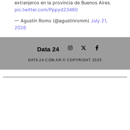
extranjeros en la provincia de Buenos Aires.
pic.twitter.com/Pppyd23460
— Agustín Romo (@agustinromm)
July 21,
2026
Data 24
DATA 24.COM.AR © COPYRIGHT 2025