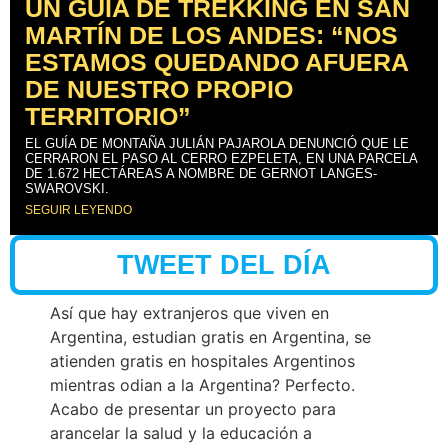
UN GUÍA DE TREKKING EN SAN
MARTÍN DE LOS ANDES: “NOS
ESTAMOS QUEDANDO AFUERA
DE NUESTRO PROPIO
TERRITORIO”
EL GUÍA DE MONTAÑA JULIÁN PAJAROLA DENUNCIÓ QUE LE
CERRARON EL PASO AL CERRO EZPELETA, EN UNA PARCELA
DE 1.672 HECTÁREAS A NOMBRE DE GERNOT LANGES-
SWAROVSKI.
SEGUIR LEYENDO
TWEET DEL DÍA
Así que hay extranjeros que viven en
Argentina, estudian gratis en Argentina, se
atienden gratis en hospitales Argentinos
mientras odian a la Argentina? Perfecto.
Acabo de presentar un proyecto para
arancelar la salud y la educación a