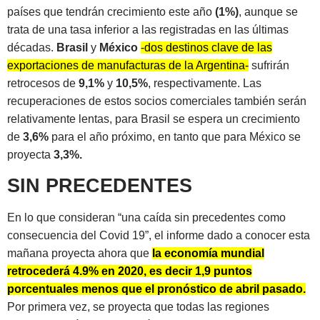
países que tendrán crecimiento este año
(1%)
, aunque se
trata de una tasa inferior a las registradas en las últimas
décadas.
Brasil
y
México
-dos destinos clave de las
exportaciones de manufacturas de la Argentina-
sufrirán
retrocesos de
9,1%
y
10,5%
, respectivamente. Las
recuperaciones de estos socios comerciales también serán
relativamente lentas, para Brasil se espera un crecimiento
de
3,6%
para el año próximo, en tanto que para México se
proyecta
3,3%.
SIN PRECEDENTES
En lo que consideran “una caída sin precedentes como
consecuencia del Covid 19”, el informe dado a conocer esta
mañana proyecta ahora que
la economía mundial
retrocederá 4.9% en 2020, es decir 1,9 puntos
porcentuales menos que el pronóstico de abril pasado.
Por primera vez, se proyecta que todas las regiones