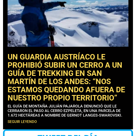
UN GUARDIA AUSTRÍACO LE
PROHIBIÓ SUBIR UN CERRO A UN
GUÍA DE TREKKING EN SAN
MARTÍN DE LOS ANDES: “NOS
ESTAMOS QUEDANDO AFUERA DE
NUESTRO PROPIO TERRITORIO”
EL GUÍA DE MONTAÑA JULIÁN PAJAROLA DENUNCIÓ QUE LE
CERRARON EL PASO AL CERRO EZPELETA, EN UNA PARCELA DE
1.672 HECTÁREAS A NOMBRE DE GERNOT LANGES-SWAROVSKI.
SEGUIR LEYENDO