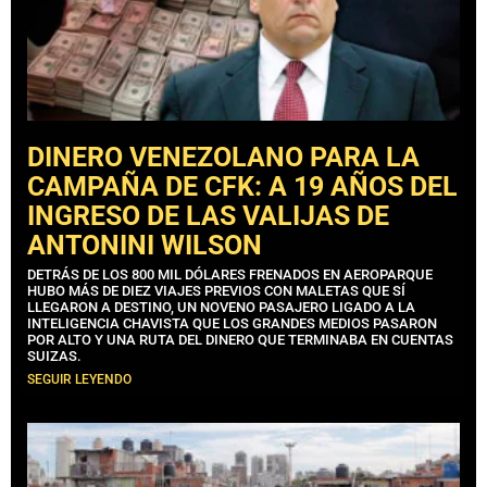
DINERO VENEZOLANO PARA LA
CAMPAÑA DE CFK: A 19 AÑOS DEL
INGRESO DE LAS VALIJAS DE
ANTONINI WILSON
DETRÁS DE LOS 800 MIL DÓLARES FRENADOS EN AEROPARQUE
HUBO MÁS DE DIEZ VIAJES PREVIOS CON MALETAS QUE SÍ
LLEGARON A DESTINO, UN NOVENO PASAJERO LIGADO A LA
INTELIGENCIA CHAVISTA QUE LOS GRANDES MEDIOS PASARON
POR ALTO Y UNA RUTA DEL DINERO QUE TERMINABA EN CUENTAS
SUIZAS.
SEGUIR LEYENDO