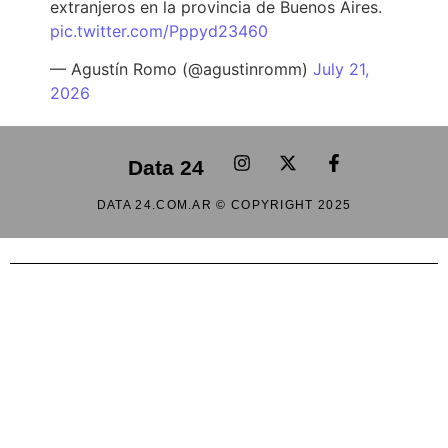
extranjeros en la provincia de Buenos Aires.
pic.twitter.com/Pppyd23460
— Agustín Romo (@agustinromm)
July 21,
2026
Data 24
DATA 24.COM.AR © COPYRIGHT 2025