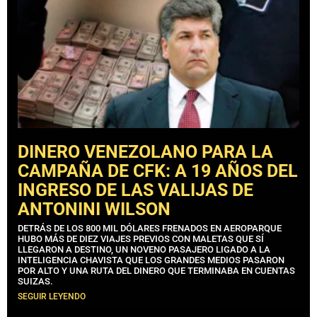
DINERO VENEZOLANO PARA LA
CAMPAÑA DE CFK: A 19 AÑOS DEL
INGRESO DE LAS VALIJAS DE
ANTONINI WILSON
DETRÁS DE LOS 800 MIL DÓLARES FRENADOS EN AEROPARQUE
HUBO MÁS DE DIEZ VIAJES PREVIOS CON MALETAS QUE SÍ
LLEGARON A DESTINO, UN NOVENO PASAJERO LIGADO A LA
INTELIGENCIA CHAVISTA QUE LOS GRANDES MEDIOS PASARON
POR ALTO Y UNA RUTA DEL DINERO QUE TERMINABA EN CUENTAS
SUIZAS.
SEGUIR LEYENDO