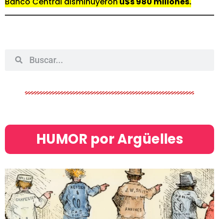
Banco Central disminuyeron
u$s 980 millones.
HUMOR por Argüelles​