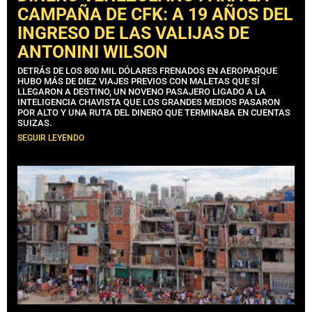
CAMPAÑA DE CFK: A 19 AÑOS DEL
INGRESO DE LAS VALIJAS DE
ANTONINI WILSON
DETRÁS DE LOS 800 MIL DÓLARES FRENADOS EN AEROPARQUE
HUBO MÁS DE DIEZ VIAJES PREVIOS CON MALETAS QUE SÍ
LLEGARON A DESTINO, UN NOVENO PASAJERO LIGADO A LA
INTELIGENCIA CHAVISTA QUE LOS GRANDES MEDIOS PASARON
POR ALTO Y UNA RUTA DEL DINERO QUE TERMINABA EN CUENTAS
SUIZAS.
SEGUIR LEYENDO