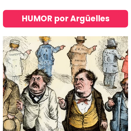
HUMOR por Argüelles​