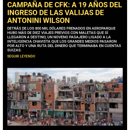
CAMPAÑA DE CFK: A 19 AÑOS DEL
INGRESO DE LAS VALIJAS DE
ANTONINI WILSON
DETRÁS DE LOS 800 MIL DÓLARES FRENADOS EN AEROPARQUE
HUBO MÁS DE DIEZ VIAJES PREVIOS CON MALETAS QUE SÍ
LLEGARON A DESTINO, UN NOVENO PASAJERO LIGADO A LA
INTELIGENCIA CHAVISTA QUE LOS GRANDES MEDIOS PASARON
POR ALTO Y UNA RUTA DEL DINERO QUE TERMINABA EN CUENTAS
SUIZAS.
SEGUIR LEYENDO