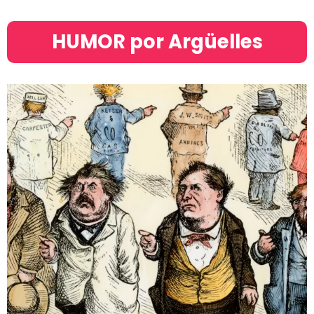
HUMOR por Argüelles​