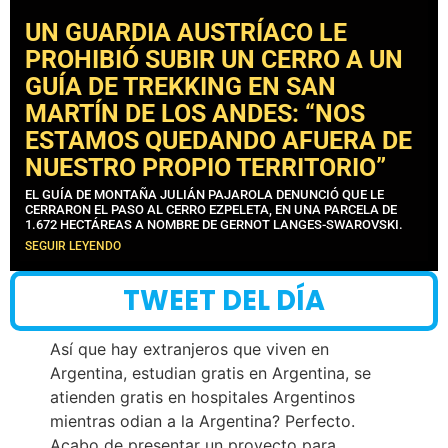
UN GUARDIA AUSTRÍACO LE
PROHIBIÓ SUBIR UN CERRO A UN
GUÍA DE TREKKING EN SAN
MARTÍN DE LOS ANDES: “NOS
ESTAMOS QUEDANDO AFUERA DE
NUESTRO PROPIO TERRITORIO”
EL GUÍA DE MONTAÑA JULIÁN PAJAROLA DENUNCIÓ QUE LE
CERRARON EL PASO AL CERRO EZPELETA, EN UNA PARCELA DE
1.672 HECTÁREAS A NOMBRE DE GERNOT LANGES-SWAROVSKI.
SEGUIR LEYENDO
TWEET DEL DÍA
Así que hay extranjeros que viven en
Argentina, estudian gratis en Argentina, se
atienden gratis en hospitales Argentinos
mientras odian a la Argentina? Perfecto.
Acabo de presentar un proyecto para