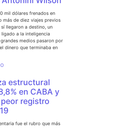
e Antonini Wilson
0 mil dólares frenados en
 más de diez viajes previos
sí llegaron a destino, un
ligado a la inteligencia
s grandes medios pasaron por
del dinero que terminaba en
DO
a estructural
18,8% en CABA y
peor registro
19
entaria fue el rubro que más