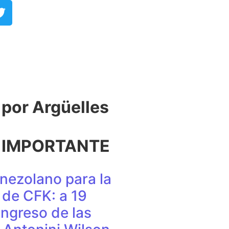
or Argüelles​
 IMPORTANTE
nezolano para la
de CFK: a 19
ingreso de las