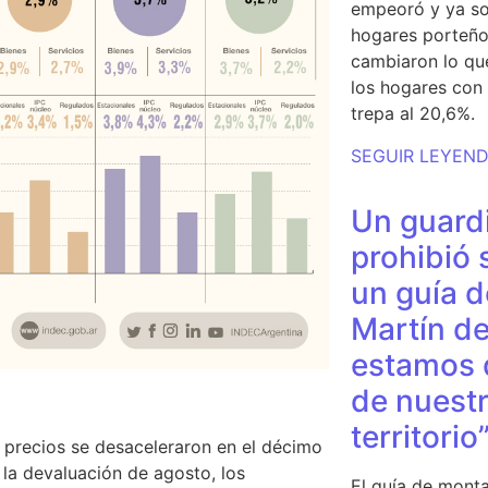
empeoró y ya so
hogares porteño
cambiaron lo qu
los hogares con 
trepa al 20,6%.
SEGUIR LEYEN
Un guardi
prohibió 
un guía d
Martín de
estamos 
de nuestr
territorio
 precios se desaceleraron en el décimo
la devaluación de agosto, los
El guía de monta