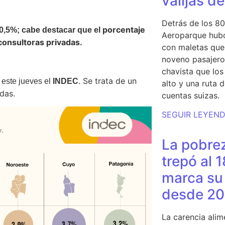
valijas d
Detrás de los 80
porcentaje
50,5%; cabe destacar que el
Aeroparque hubo
consultoras privadas.
con maletas que 
noveno pasajero 
chavista que lo
. Se trata de un
 este jueves el
INDEC
alto y una ruta 
das.
cuentas suizas.
SEGUIR LEYEN
La pobrez
trepó al 
marca su 
desde 20
La carencia alim