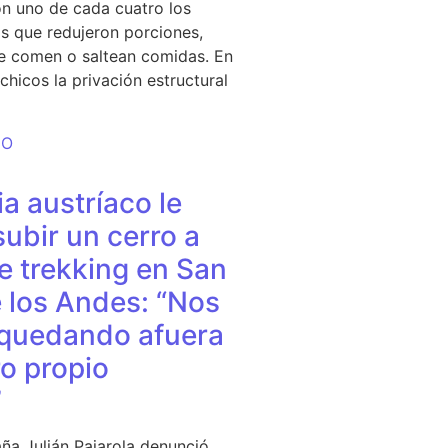
n uno de cada cuatro los
s que redujeron porciones,
e comen o saltean comidas. En
chicos la privación estructural
DO
a austríaco le
subir un cerro a
e trekking en San
 los Andes: “Nos
quedando afuera
o propio
”
ña Julián Pajarola denunció