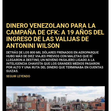
DINERO VENEZOLANO PARA LA
CAMPAÑA DE CFK: A 19 AÑOS DEL
INGRESO DE LAS VALIJAS DE
ANTONINI WILSON
DETRÁS DE LOS 800 MIL DÓLARES FRENADOS EN AEROPARQUE
HUBO MÁS DE DIEZ VIAJES PREVIOS CON MALETAS QUE SÍ
LLEGARON A DESTINO, UN NOVENO PASAJERO LIGADO A LA
INTELIGENCIA CHAVISTA QUE LOS GRANDES MEDIOS PASARON
POR ALTO Y UNA RUTA DEL DINERO QUE TERMINABA EN CUENTAS
SUIZAS.
SEGUIR LEYENDO