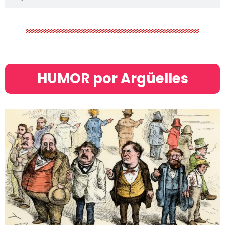
HUMOR por Argüelles​