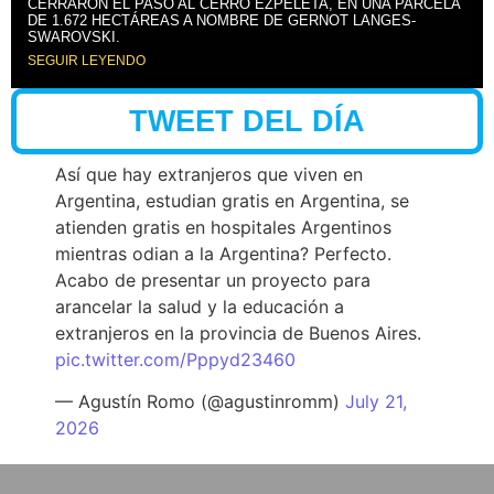
CERRARON EL PASO AL CERRO EZPELETA, EN UNA PARCELA
DE 1.672 HECTÁREAS A NOMBRE DE GERNOT LANGES-
SWAROVSKI.
SEGUIR LEYENDO
TWEET DEL DÍA
Así que hay extranjeros que viven en
Argentina, estudian gratis en Argentina, se
atienden gratis en hospitales Argentinos
mientras odian a la Argentina? Perfecto.
Acabo de presentar un proyecto para
arancelar la salud y la educación a
extranjeros en la provincia de Buenos Aires.
pic.twitter.com/Pppyd23460
— Agustín Romo (@agustinromm)
July 21,
2026