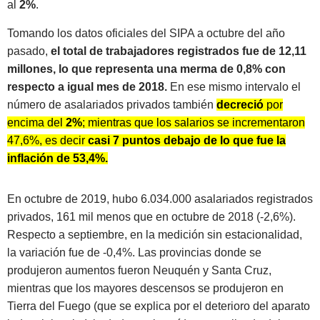
al
2%
.
Tomando los datos oficiales del SIPA a octubre del año
pasado,
el total de trabajadores registrados fue de 12,11
millones, lo que representa una merma de 0,8% con
respecto a igual mes de 2018.
En ese mismo intervalo el
número de asalariados privados también
decreció
por
encima del
2%
; mientras que los salarios se incrementaron
47,6%, es decir
casi 7 puntos debajo de lo que fue la
inflación de 53,4%.
En octubre de 2019, hubo 6.034.000 asalariados registrados
privados, 161 mil menos que en octubre de 2018 (-2,6%).
Respecto a septiembre, en la medición sin estacionalidad,
la variación fue de -0,4%. Las provincias donde se
produjeron aumentos fueron Neuquén y Santa Cruz,
mientras que los mayores descensos se produjeron en
Tierra del Fuego (que se explica por el deterioro del aparato