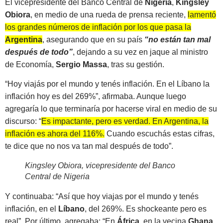
El vicepresidente del Banco Central de
Nigeria
,
Kingsley
Obiora
, en medio de una rueda de prensa reciente,
lamentó
los grandes números de inflación por los que pasa la
Argentina
, asegurando que en su país
“no están tan mal
después de todo”
, dejando a su vez en jaque al ministro
de Economía,
Sergio Massa
, tras su gestión.
“Hoy viajás por el mundo y tenés inflación. En el Líbano la
inflación hoy es del 269%”, afirmaba. Aunque luego
agregaría lo que terminaría por hacerse viral en medio de su
discurso: “
Es impactante, pero es verdad. En Argentina, la
inflación es ahora del 116%
.
Cuando escuchás estas cifras,
te dice que no nos va tan mal después de todo”.
Kingsley Obiora, vicepresidente del Banco
Central de Nigeria
Y continuaba: “Así que hoy viajas por el mundo y tenés
inflación, en el
Líbano
, del 269%. Es shockeante pero es
real”. Por último, agregaba: “En
África
, en la vecina
Ghana