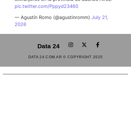
pic.twitter.com/Pppyd23460
— Agustín Romo (@agustinromm)
July 21,
2026
Data 24
DATA 24.COM.AR © COPYRIGHT 2025