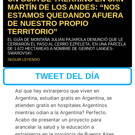
MARTÍN DE LOS ANDES: “NOS
ESTAMOS QUEDANDO AFUERA
DE NUESTRO PROPIO
TERRITORIO”
EL GUÍA DE MONTAÑA JULIÁN PAJAROLA DENUNCIÓ QUE LE
CERRARON EL PASO AL CERRO EZPELETA, EN UNA PARCELA
DE 1.672 HECTÁREAS A NOMBRE DE GERNOT LANGES-
SWAROVSKI.
SEGUIR LEYENDO
TWEET DEL DÍA
Así que hay extranjeros que viven en
Argentina, estudian gratis en Argentina, se
atienden gratis en hospitales Argentinos
mientras odian a la Argentina? Perfecto.
Acabo de presentar un proyecto para
arancelar la salud y la educación a
extranjeros en la provincia de Buenos Aires.