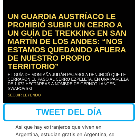
UN GUARDIA AUSTRÍACO LE
PROHIBIÓ SUBIR UN CERRO A
UN GUÍA DE TREKKING EN SAN
MARTÍN DE LOS ANDES: “NOS
ESTAMOS QUEDANDO AFUERA
DE NUESTRO PROPIO
TERRITORIO”
EL GUÍA DE MONTAÑA JULIÁN PAJAROLA DENUNCIÓ QUE LE
CERRARON EL PASO AL CERRO EZPELETA, EN UNA PARCELA
DE 1.672 HECTÁREAS A NOMBRE DE GERNOT LANGES-
SWAROVSKI.
SEGUIR LEYENDO
TWEET DEL DÍA
Así que hay extranjeros que viven en
Argentina, estudian gratis en Argentina, se