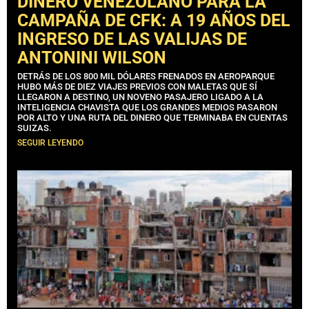
DINERO VENEZOLANO PARA LA
CAMPAÑA DE CFK: A 19 AÑOS DEL
INGRESO DE LAS VALIJAS DE
ANTONINI WILSON
DETRÁS DE LOS 800 MIL DÓLARES FRENADOS EN AEROPARQUE
HUBO MÁS DE DIEZ VIAJES PREVIOS CON MALETAS QUE SÍ
LLEGARON A DESTINO, UN NOVENO PASAJERO LIGADO A LA
INTELIGENCIA CHAVISTA QUE LOS GRANDES MEDIOS PASARON
POR ALTO Y UNA RUTA DEL DINERO QUE TERMINABA EN CUENTAS
SUIZAS.
SEGUIR LEYENDO