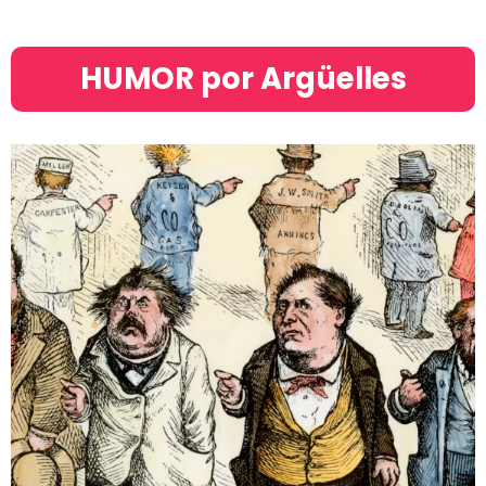
HUMOR por Argüelles​