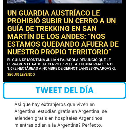
UN GUARDIA AUSTRÍACO LE
PROHIBIÓ SUBIR UN CERRO A UN
GUÍA DE TREKKING EN SAN
MARTÍN DE LOS ANDES: “NOS
ESTAMOS QUEDANDO AFUERA DE
NUESTRO PROPIO TERRITORIO”
EL GUÍA DE MONTAÑA JULIÁN PAJAROLA DENUNCIÓ QUE LE
CERRARON EL PASO AL CERRO EZPELETA, EN UNA PARCELA DE
1.672 HECTÁREAS A NOMBRE DE GERNOT LANGES-SWAROVSKI.
SEGUIR LEYENDO
TWEET DEL DÍA
Así que hay extranjeros que viven en
Argentina, estudian gratis en Argentina, se
atienden gratis en hospitales Argentinos
mientras odian a la Argentina? Perfecto.