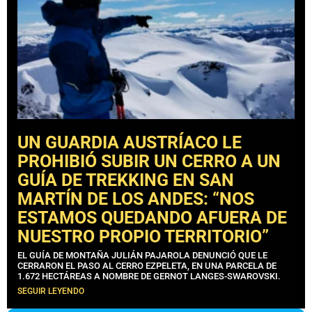
UN GUARDIA AUSTRÍACO LE
PROHIBIÓ SUBIR UN CERRO A UN
GUÍA DE TREKKING EN SAN
MARTÍN DE LOS ANDES: “NOS
ESTAMOS QUEDANDO AFUERA DE
NUESTRO PROPIO TERRITORIO”
EL GUÍA DE MONTAÑA JULIÁN PAJAROLA DENUNCIÓ QUE LE
CERRARON EL PASO AL CERRO EZPELETA, EN UNA PARCELA DE
1.672 HECTÁREAS A NOMBRE DE GERNOT LANGES-SWAROVSKI.
SEGUIR LEYENDO