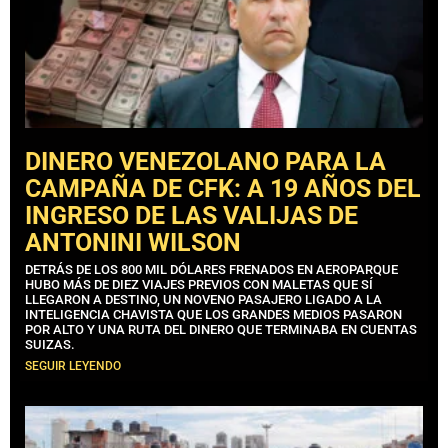
DINERO VENEZOLANO PARA LA
CAMPAÑA DE CFK: A 19 AÑOS DEL
INGRESO DE LAS VALIJAS DE
ANTONINI WILSON
DETRÁS DE LOS 800 MIL DÓLARES FRENADOS EN AEROPARQUE
HUBO MÁS DE DIEZ VIAJES PREVIOS CON MALETAS QUE SÍ
LLEGARON A DESTINO, UN NOVENO PASAJERO LIGADO A LA
INTELIGENCIA CHAVISTA QUE LOS GRANDES MEDIOS PASARON
POR ALTO Y UNA RUTA DEL DINERO QUE TERMINABA EN CUENTAS
SUIZAS.
SEGUIR LEYENDO