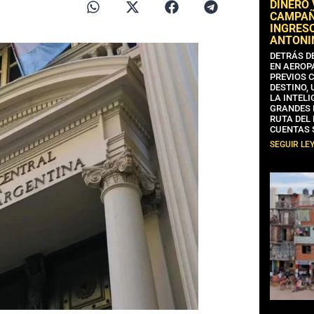
DINERO
CAMPAÑA
INGRESO
ANTONI
DETRÁS D
EN AEROP
PREVIOS 
DESTINO,
LA INTELI
GRANDES 
RUTA DEL
CUENTAS 
SEGUIR LE