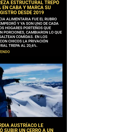
REZA ESTRUCTURAL TREPÓ
% EN CABA Y MARCA SU
GISTRO DESDE 2019
CIA ALIMENTARIA FUE EL RUBRO
EMPEORÓ Y YA SON UNO DE CADA
OS HOGARES PORTEÑOS QUE
N PORCIONES, CAMBIARON LO QUE
SALTEAN COMIDAS. EN LOS
CON CHICOS LA PRIVACIÓN
RAL TREPA AL 20,6%.
YENDO
RDIA AUSTRÍACO LE
Ó SUBIR UN CERRO A UN