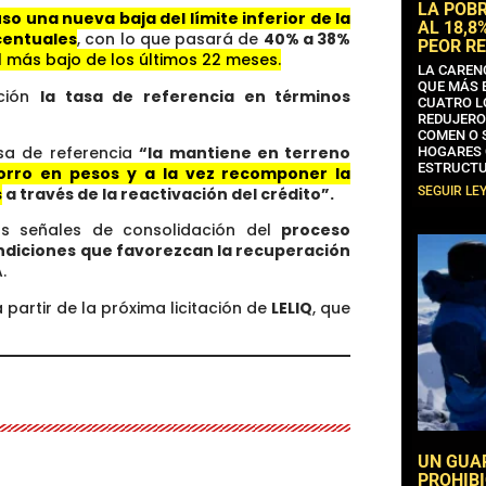
LA POB
so una nueva baja del límite inferior de la
AL 18,8
rcentuales
, con lo que pasará de
40% a 38%
PEOR RE
l más bajo de los últimos 22 meses.
LA CAREN
QUE MÁS 
cción
la tasa de referencia en términos
CUATRO L
REDUJERO
COMEN O 
sa de referencia
“la mantiene en terreno
HOGARES 
ESTRUCTU
orro en pesos y a la vez recomponer la
SEGUIR LE
s
a través de la reactivación del crédito”.
as señales de consolidación del
proceso
ondiciones que favorezcan la recuperación
.
 partir de la próxima licitación de
LELIQ
, que
UN GUA
PROHIBI