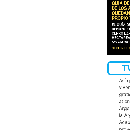
GUÍA DE
DE LOS 
QUEDAN
PROPIO
EL GUÍA 
DENUNCIÓ
CERRO EZP
HECTÁREA
SWAROVS
SEGUIR LE
T
Así 
vive
grati
atien
Arge
la A
Acab
proy