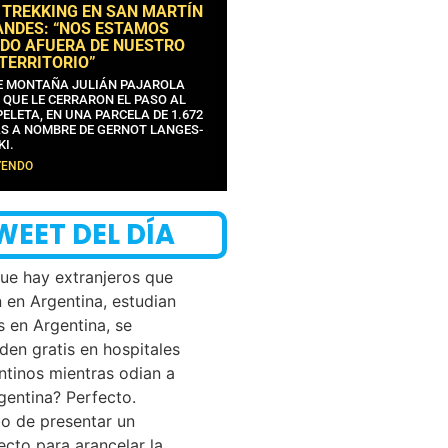
 TREKKING EN SAN MARTÍN
ANDES: “NOS ESTAMOS
DO AFUERA DE NUESTRO
 TERRITORIO”
DE MONTAÑA JULIÁN PAJAROLA
 QUE LE CERRARON EL PASO AL
ELETA, EN UNA PARCELA DE 1.672
S A NOMBRE DE GERNOT LANGES-
KI.
YENDO
WEET DEL DÍA
que hay extranjeros que
n en Argentina, estudian
s en Argentina, se
den gratis en hospitales
ntinos mientras odian a
rgentina? Perfecto.
o de presentar un
ecto para arancelar la