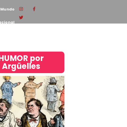
Mundo
acional
HUMOR por
Argüelles​