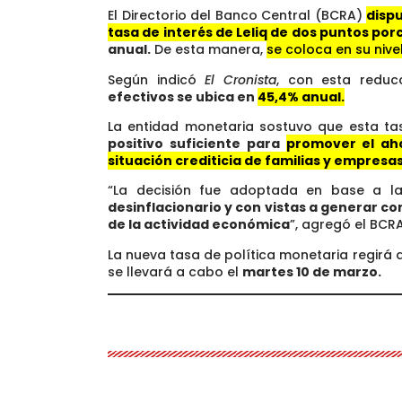
El Directorio del Banco Central (BCRA)
dispu
tasa de interés de Leliq de dos puntos po
anual.
De esta manera,
se coloca en su nive
Según indicó
El Cronista
, con esta redu
efectivos se ubica en
45,4% anual.
La entidad monetaria sostuvo que esta ta
positivo suficiente para
promover el ah
situación crediticia de familias y empresa
“La decisión fue adoptada en base a l
desinflacionario y con vistas a generar c
de la actividad económica
”, agregó el BCRA
La nueva tasa de política monetaria regirá a
se llevará a cabo el
martes 10 de marzo.