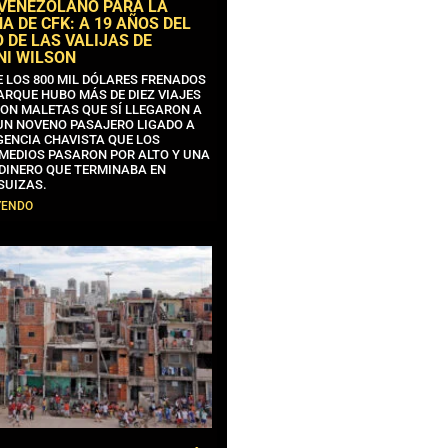
 VENEZOLANO PARA LA
 DE CFK: A 19 AÑOS DEL
 DE LAS VALIJAS DE
NI WILSON
E LOS 800 MIL DÓLARES FRENADOS
ARQUE HUBO MÁS DE DIEZ VIAJES
CON MALETAS QUE SÍ LLEGARON A
 UN NOVENO PASAJERO LIGADO A
GENCIA CHAVISTA QUE LOS
MEDIOS PASARON POR ALTO Y UNA
 DINERO QUE TERMINABA EN
SUIZAS.
YENDO