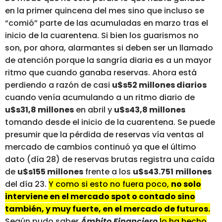
en la primer quincena del mes sino que incluso se
“comió” parte de las acumuladas en marzo tras el
inicio de la cuarentena. Si bien los guarismos no
son, por ahora, alarmantes si deben ser un llamado
de atención porque la sangría diaria es a un mayor
ritmo que cuando ganaba reservas. Ahora está
perdiendo a razón de casi
u$s52 millones diarios
cuando venía acumulando a un ritmo diario de
u$s31,8 millones
en abril y
u$s43,8 millones
tomando desde el inicio de la cuarentena. Se puede
presumir que la pérdida de reservas vía ventas al
mercado de cambios continuó ya que el último
dato (día 28) de reservas brutas registra una caída
de
u$s155 millones
frente a los
u$s43.751
millones
del día 23.
Y como si esto no fuera poco,
no solo
interviene en el mercado spot o contado sino
también, y muy fuerte, en el mercado de futuros.
Según pudo saber
Ámbito Financiero
lo ha hecho