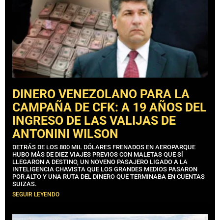
DINERO VENEZOLANO PARA LA
CAMPAÑA DE CFK: A 19 AÑOS DEL
INGRESO DE LAS VALIJAS DE
ANTONINI WILSON
DETRÁS DE LOS 800 MIL DÓLARES FRENADOS EN AEROPARQUE
HUBO MÁS DE DIEZ VIAJES PREVIOS CON MALETAS QUE SÍ
LLEGARON A DESTINO, UN NOVENO PASAJERO LIGADO A LA
INTELIGENCIA CHAVISTA QUE LOS GRANDES MEDIOS PASARON
POR ALTO Y UNA RUTA DEL DINERO QUE TERMINABA EN CUENTAS
SUIZAS.
SEGUIR LEYENDO