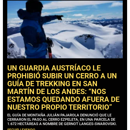
UN GUARDIA AUSTRÍACO LE
PROHIBIÓ SUBIR UN CERRO A UN
GUÍA DE TREKKING EN SAN
MARTÍN DE LOS ANDES: “NOS
ESTAMOS QUEDANDO AFUERA DE
NUESTRO PROPIO TERRITORIO”
EL GUÍA DE MONTAÑA JULIÁN PAJAROLA DENUNCIÓ QUE LE
CERRARON EL PASO AL CERRO EZPELETA, EN UNA PARCELA DE
1.672 HECTÁREAS A NOMBRE DE GERNOT LANGES-SWAROVSKI.
SEGUIR LEYENDO