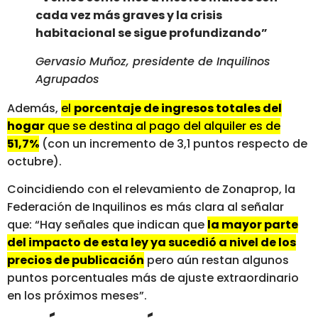
cada vez más graves y la crisis
habitacional se sigue profundizando”
Gervasio Muñoz, presidente de Inquilinos
Agrupados
Además,
el
porcentaje de ingresos totales del
hogar
que se destina al pago del alquiler es de
51,7%
(con un incremento de 3,1 puntos respecto de
octubre).
Coincidiendo con el relevamiento de Zonaprop, la
Federación de Inquilinos es más clara al señalar
que: “Hay señales que indican que
la mayor parte
del impacto de esta ley ya sucedió a nivel de los
precios de publicación
pero aún restan algunos
puntos porcentuales más de ajuste extraordinario
en los próximos meses”.