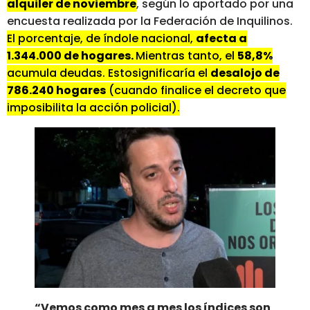
alquiler de noviembre
, según lo aportado por una
encuesta realizada por la Federación de Inquilinos.
El porcentaje, de índole nacional,
afecta a
1.344.000 de hogares.
Mientras tanto, el
58,8%
acumula deudas. Estosignificaría el
desalojo de
786.240 hogares
(cuando finalice el decreto que
imposibilita la acción policial).
“Vemos como mes a mes los índices son