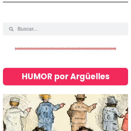
HUMOR por Argüelles​