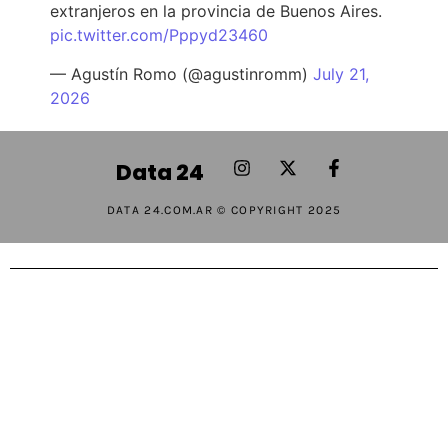
extranjeros en la provincia de Buenos Aires.
pic.twitter.com/Pppyd23460
— Agustín Romo (@agustinromm)
July 21,
2026
Data 24
DATA 24.COM.AR © COPYRIGHT 2025