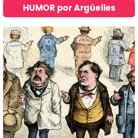
HUMOR por Argüelles​