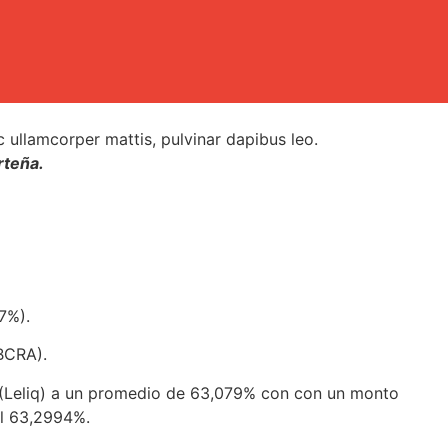
ec ullamcorper mattis, pulvinar dapibus leo.
rteña.
,7%).
(BCRA).
dez (Leliq) a un promedio de 63,079% con con un monto
el 63,2994%.