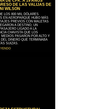
A DE CFK: A 19 AÑOS
GRESO DE LAS VALIJAS DE
NI WILSON
E LOS 800 MIL DÓLARES
S EN AEROPARQUE HUBO MÁS
VIAJES PREVIOS CON MALETAS
LEGARON A DESTINO, UN
PASAJERO LIGADO A LA
NCIA CHAVISTA QUE LOS
 MEDIOS PASARON POR ALTO Y
 DEL DINERO QUE TERMINABA
AS SUIZAS.
EYENDO