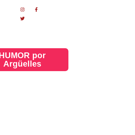
nacional
HUMOR por
Argüelles​