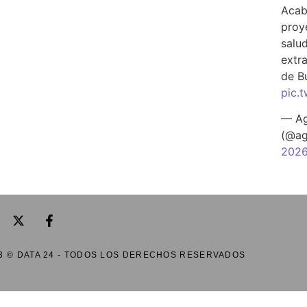
Acab
proy
salu
extra
de B
pic.
— Ag
(@ag
202
3 © DATA 24 - TODOS LOS DERECHOS RESERVADOS