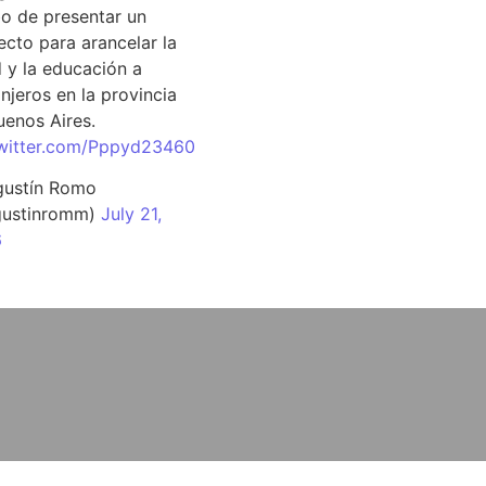
o de presentar un
ecto para arancelar la
d y la educación a
njeros en la provincia
uenos Aires.
twitter.com/Pppyd23460
ustín Romo
ustinromm)
July 21,
6