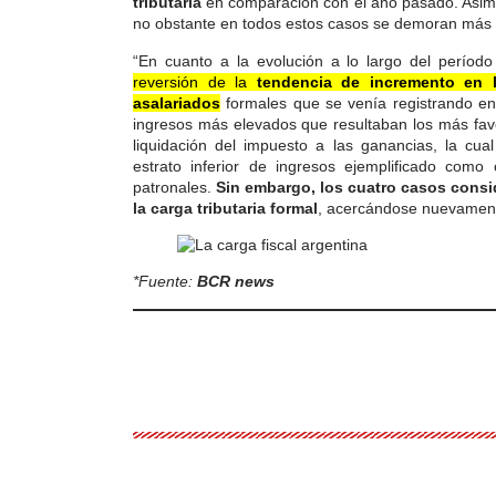
tributaria
en comparación con el año pasado. Asim
no obstante en todos estos casos se demoran más dí
“En cuanto a la evolución a lo largo del perío
reversión de la
tendencia de incremento en l
asalariados
formales que se venía registrando en 
ingresos más elevados que resultaban los más favo
liquidación del impuesto a las ganancias, la cu
estrato inferior de ingresos ejemplificado como
patronales.
Sin embargo, los cuatro casos consi
la carga tributaria formal
, acercándose nuevamente
*Fuente:
BCR news