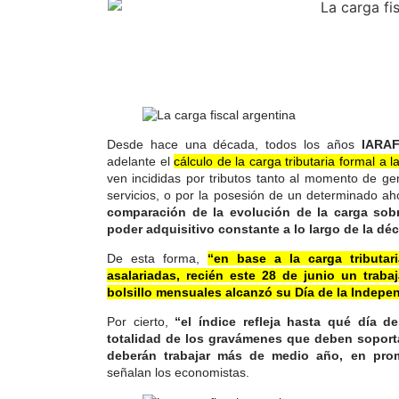
Desde hace una década, todos los años
IARAF
adelante el
cálculo de la carga tributaria formal a 
ven incididas por tributos tanto al momento de g
servicios, o por la posesión de un determinado ah
comparación de la evolución de la carga sobr
poder adquisitivo constante a lo largo de la dé
De esta forma,
“en base a la carga tributar
asalariadas, recién este 28 de junio un tra
bolsillo mensuales alcanzó su Día de la Indepen
Por cierto,
“el índice refleja hasta qué día de
totalidad de los gravámenes que deben soporta
deberán trabajar más de medio año, en prom
señalan los economistas.