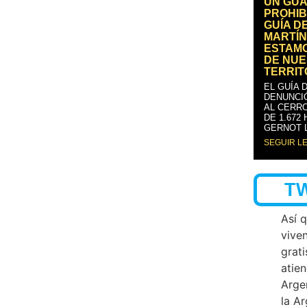
UN GUA
PROHIB
GUÍA D
MARTÍN
ESTAM
DE NUE
TERRIT
EL GUÍA 
DENUNCI
AL CERRO
DE 1.672
GERNOT 
SEGUIR L
T
Así 
vive
grati
atien
Arge
la A