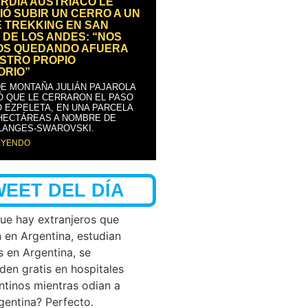
RDIA AUSTRÍACO LE
IÓ SUBIR UN CERRO A UN
E TREKKING EN SAN
 DE LOS ANDES: “NOS
OS QUEDANDO AFUERA
STRO PROPIO
ORIO”
DE MONTAÑA JULIÁN PAJAROLA
Ó QUE LE CERRARON EL PASO
 EZPELETA, EN UNA PARCELA
 HECTÁREAS A NOMBRE DE
LANGES-SWAROVSKI.
EYENDO
WEET DEL DÍA
que hay extranjeros que
n en Argentina, estudian
s en Argentina, se
den gratis en hospitales
ntinos mientras odian a
rgentina? Perfecto.