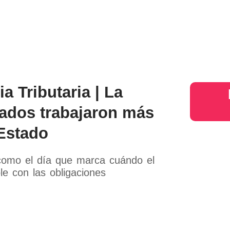
s
Judiciales
Entretenimiento
Deportes
Opinion
Mundo
inter
a Tributaria | La
iados trabajaron más
 Estado
 como el día que marca cuándo el
e con las obligaciones