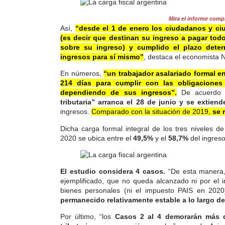
Mira el informe com
Así,
“desde el 1 de enero los ciudadanos y ci
(es decir que destinan su ingreso a pagar to
sobre su ingreso) y cumplido el plazo deter
ingresos para sí mismo”
, destaca el economista 
En números,
“un trabajador asalariado formal en
214 días para cumplir con las obligaciones 
dependiendo de sus ingresos”.
De acuerdo a
tributaria” arranca el 28 de junio y se extien
ingresos.
Comparado con la situación de 2019,
se 
Dicha carga formal integral de los tres niveles d
2020 se ubica entre el
49,5%
y el
58,7%
del ingreso 
El estudio considera 4 casos.
“De esta manera,
ejemplificado, que no queda alcanzado ni por el 
bienes personales (ni el impuesto PAIS en 202
permanecido relativamente estable a lo largo de 
Por último, “los
Casos 2 al 4 demorarán más 