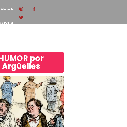
Mundo
acional
HUMOR por
Argüelles​