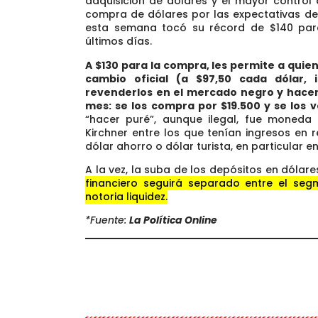
adquisición de dólares y el mayor control 
compra de dólares por las expectativas de
esta semana tocó su récord de $140 par
últimos días.
A $130 para la compra, les permite a qui
cambio oficial (a $97,50 cada dólar, 
revenderlos en el mercado negro y hacer
mes: se los compra por $19.500 y se los 
“hacer puré”, aunque ilegal, fue moneda 
Kirchner entre los que tenían ingresos en
dólar ahorro o dólar turista, en particular en
A la vez, la suba de los depósitos en dólar
financiero seguirá separado entre el se
notoria liquidez.
*Fuente:
La Política Online