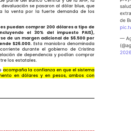
de parte del Banco Central y de la AFIP, la
 devaluación se pasaron al dólar blue, que
salu
a la venta por la fuerte demanda de los
extra
de B
enes puedan comprar 200 dólares a tipo de
pic.
incluyendo el 30% del impuesto PAIS),
se de un margen adicional de $6.500 por
— Ag
vende $26.000.
Esta maniobra denominada
(@ag
corriente durante el gobierno de Cristina
202
 relación de dependencia y podían comprar
tre los estatales.
es
acompaña la confianza en que el sistema
gmento en dólares y en pesos, ambos con