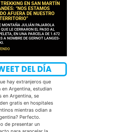
 TREKKING EN SAN MARTÍN
ANDES: “NOS ESTAMOS
DO AFUERA DE NUESTRO
 TERRITORIO”
DE MONTAÑA JULIÁN PAJAROLA
 QUE LE CERRARON EL PASO AL
ELETA, EN UNA PARCELA DE 1.672
S A NOMBRE DE GERNOT LANGES-
KI.
YENDO
WEET DEL DÍA
que hay extranjeros que
n en Argentina, estudian
s en Argentina, se
den gratis en hospitales
ntinos mientras odian a
rgentina? Perfecto.
o de presentar un
ecto para arancelar la