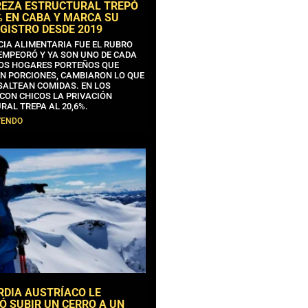
REZA ESTRUCTURAL TREPÓ
% EN CABA Y MARCA SU
GISTRO DESDE 2019
CIA ALIMENTARIA FUE EL RUBRO
EMPEORÓ Y YA SON UNO DE CADA
OS HOGARES PORTEÑOS QUE
N PORCIONES, CAMBIARON LO QUE
SALTEAN COMIDAS. EN LOS
CON CHICOS LA PRIVACIÓN
RAL TREPA AL 20,6%.
YENDO
RDIA AUSTRÍACO LE
Ó SUBIR UN CERRO A UN