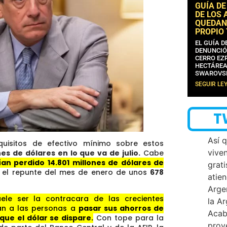
GUÍA DE
DE LOS 
QUEDAN
PROPIO
EL GUÍA 
DENUNCIÓ
CERRO EZP
HECTÁREA
SWAROVS
SEGUIR LE
T
Así 
quisitos de efectivo mínimo sobre estos
vive
es de dólares en lo que va de julio.
Cabe
an perdido 14.801 millones de dólares de
grati
o el repunte del mes de enero de unos
678
atien
Arge
ele ser la contracara de las crecientes
la A
an a las personas a
pasar sus ahorros de
Acab
que el dólar se dispare.
Con tope para la
proy