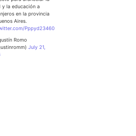
d y la educación a
njeros en la provincia
uenos Aires.
twitter.com/Pppyd23460
ustín Romo
ustinromm)
July 21,
6