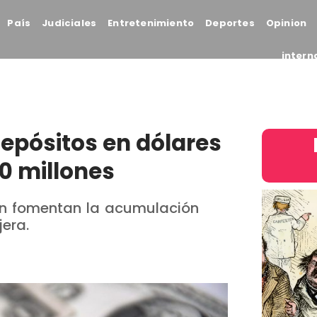
País
Judiciales
Entretenimiento
Deportes
Opinion
intern
epósitos en dólares
0 millones
ón fomentan la acumulación
era.