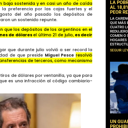
LA POB
n baja sostenida y en casi un año de caída
AL 18,8
 preferencia por las cajas fuertes y el
PEOR RE
agosto del año pasado los depósitos de
LA CAREN
aron un sostenido repunte.
QUE MÁS 
CUATRO L
n que los depósitos de los argentinos en el
REDUJERO
ones de dólares
el último 21 de julio,
es decir
COMEN O 
HOGARES 
ESTRUCTU
gar que durante julio volvió a ser record la
SEGUIR LE
idad de que preside
Miguel Pesce
resolvió
ransferencias de terceros, como mecanismo
tiros de dólares por ventanilla, ya que para
que es una infracción al código cambiario-
UN GUA
PROHIBI