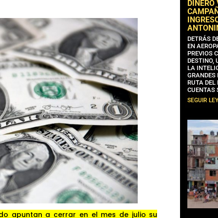
DINERO
CAMPAÑA
INGRESO
ANTONI
DETRÁS D
EN AEROP
PREVIOS 
DESTINO,
LA INTELI
GRANDES 
RUTA DEL
CUENTAS 
SEGUIR LE
ado apuntan a cerrar en el mes de julio su