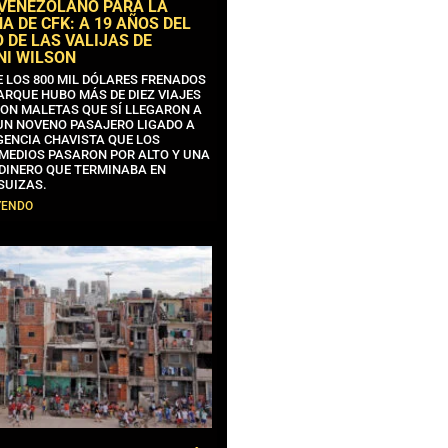
 VENEZOLANO PARA LA
 DE CFK: A 19 AÑOS DEL
 DE LAS VALIJAS DE
NI WILSON
E LOS 800 MIL DÓLARES FRENADOS
ARQUE HUBO MÁS DE DIEZ VIAJES
CON MALETAS QUE SÍ LLEGARON A
 UN NOVENO PASAJERO LIGADO A
GENCIA CHAVISTA QUE LOS
MEDIOS PASARON POR ALTO Y UNA
 DINERO QUE TERMINABA EN
SUIZAS.
YENDO