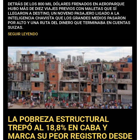
DETRÁS DE LOS 800 MIL DÓLARES FRENADOS EN AEROPARQUE
HUBO MÁS DE DIEZ VIAJES PREVIOS CON MALETAS QUE SÍ
LLEGARON A DESTINO, UN NOVENO PASAJERO LIGADO A LA
INTELIGENCIA CHAVISTA QUE LOS GRANDES MEDIOS PASARON
POR ALTO Y UNA RUTA DEL DINERO QUE TERMINABA EN CUENTAS
SUIZAS.
SEGUIR LEYENDO
LA POBREZA ESTRUCTURAL
TREPÓ AL 18,8% EN CABA Y
MARCA SU PEOR REGISTRO DESDE