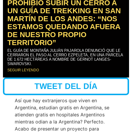
PROHIBIÓ SUBIR UN CERRO A
UN GUÍA DE TREKKING EN SAN
MARTÍN DE LOS ANDES: “NOS
ESTAMOS QUEDANDO AFUERA
DE NUESTRO PROPIO
TERRITORIO”
EL GUÍA DE MONTAÑA JULIÁN PAJAROLA DENUNCIÓ QUE LE
CERRARON EL PASO AL CERRO EZPELETA, EN UNA PARCELA
DE 1.672 HECTÁREAS A NOMBRE DE GERNOT LANGES-
SWAROVSKI.
SEGUIR LEYENDO
TWEET DEL DÍA
Así que hay extranjeros que viven en
Argentina, estudian gratis en Argentina, se
atienden gratis en hospitales Argentinos
mientras odian a la Argentina? Perfecto.
Acabo de presentar un proyecto para