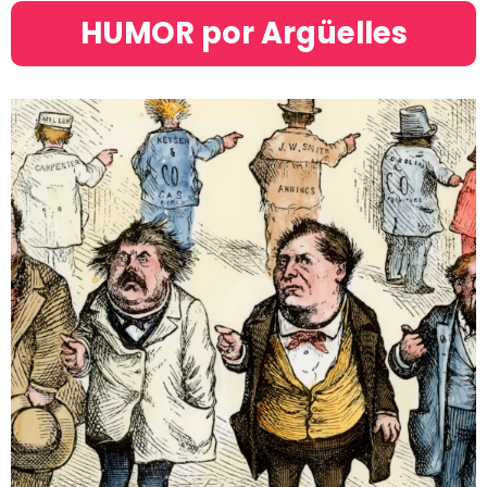
HUMOR por Argüelles​