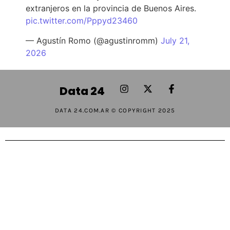
extranjeros en la provincia de Buenos Aires.
pic.twitter.com/Pppyd23460
— Agustín Romo (@agustinromm)
July 21,
2026
Data 24
DATA 24.COM.AR © COPYRIGHT 2025