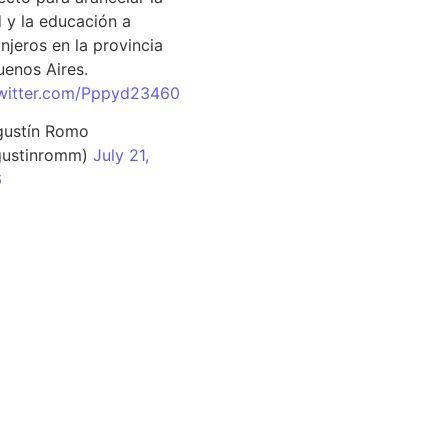
d y la educación a
njeros en la provincia
uenos Aires.
twitter.com/Pppyd23460
ustín Romo
ustinromm)
July 21,
6