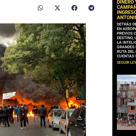
DINERO
CAMPAÑA
INGRESO
ANTONI
DETRÁS D
EN AEROP
PREVIOS 
DESTINO,
LA INTELI
GRANDES 
RUTA DEL
CUENTAS 
SEGUIR LE