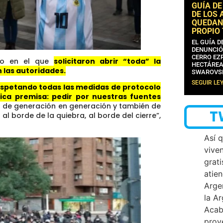
GUÍA DE
DE LOS 
QUEDAN
PROPIO
EL GUÍA 
DENUNCIÓ
CERRO EZP
ado en el que
solicitaron abrir “toda” la
HECTÁREA
 las autoridades.
SWAROVS
SEGUIR LE
spetando todas las medidas de protocolo
ca premisa: pedir por nuestras fuentes
 de generación en generación y también de
T
l borde de la quiebra, al borde del cierre”,
Así 
vive
grati
atien
Arge
la A
Acab
proy