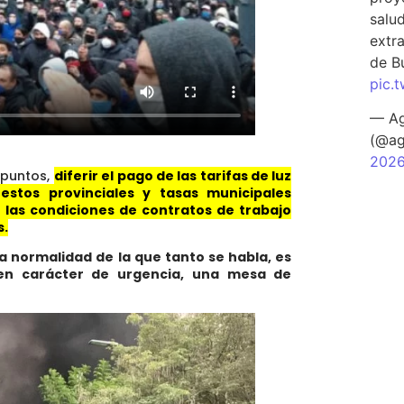
salu
extra
de B
pic.
— Ag
(@ag
202
s puntos,
diferir el pago de las tarifas de luz
estos provinciales y tasas municipales
r las condiciones de contratos de trabajo
s.
a normalidad de la que tanto se habla, es
en carácter de urgencia, una mesa de