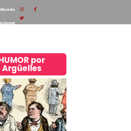
Mundo
acional
HUMOR por
Argüelles​