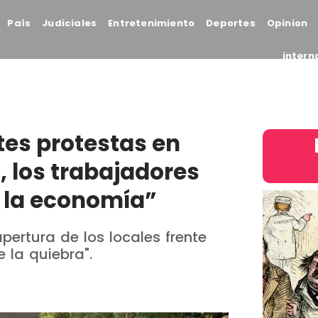
País
Judiciales
Entretenimiento
Deportes
Opinion
intern
es protestas en
, los trabajadores
A la economía”
pertura de los locales frente
 la quiebra".