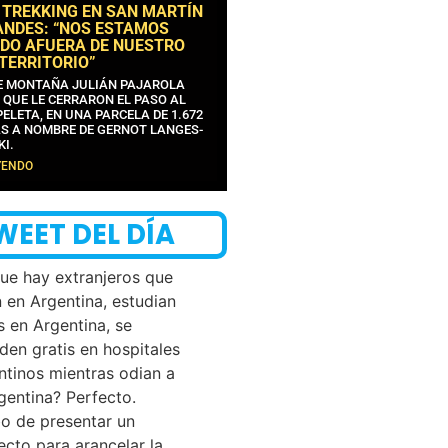
 TREKKING EN SAN MARTÍN
ANDES: “NOS ESTAMOS
DO AFUERA DE NUESTRO
 TERRITORIO”
DE MONTAÑA JULIÁN PAJAROLA
 QUE LE CERRARON EL PASO AL
ELETA, EN UNA PARCELA DE 1.672
S A NOMBRE DE GERNOT LANGES-
KI.
YENDO
WEET DEL DÍA
que hay extranjeros que
n en Argentina, estudian
s en Argentina, se
den gratis en hospitales
ntinos mientras odian a
rgentina? Perfecto.
o de presentar un
ecto para arancelar la