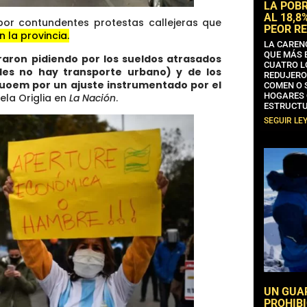
LA POB
AL 18,8
or contundentes protestas callejeras que
PEOR RE
 la provincia.
LA CAREN
QUE MÁS 
raron pidiendo por los sueldos atrasados
CUATRO L
ales no hay transporte urbano) y de los
REDUJERO
uoem por un ajuste instrumentado por el
COMEN O 
HOGARES 
ela Origlia en
La Nación
.
ESTRUCTU
SEGUIR LE
UN GUA
PROHIBI