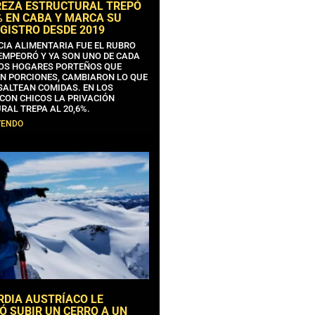
REZA ESTRUCTURAL TREPÓ
% EN CABA Y MARCA SU
GISTRO DESDE 2019
CIA ALIMENTARIA FUE EL RUBRO
EMPEORÓ Y YA SON UNO DE CADA
OS HOGARES PORTEÑOS QUE
N PORCIONES, CAMBIARON LO QUE
SALTEAN COMIDAS. EN LOS
CON CHICOS LA PRIVACIÓN
RAL TREPA AL 20,6%.
YENDO
RDIA AUSTRÍACO LE
Ó SUBIR UN CERRO A UN