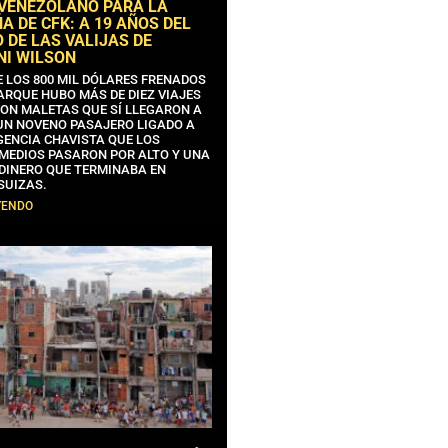
 VENEZOLANO PARA LA
 DE CFK: A 19 AÑOS DEL
 DE LAS VALIJAS DE
NI WILSON
E LOS 800 MIL DÓLARES FRENADOS
ARQUE HUBO MÁS DE DIEZ VIAJES
CON MALETAS QUE SÍ LLEGARON A
 UN NOVENO PASAJERO LIGADO A
GENCIA CHAVISTA QUE LOS
MEDIOS PASARON POR ALTO Y UNA
 DINERO QUE TERMINABA EN
SUIZAS.
YENDO