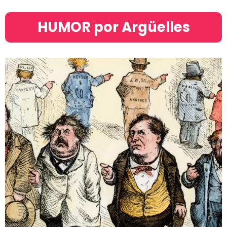
HUMOR por Argüelles​