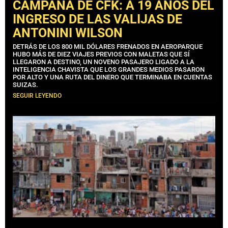
CAMPAÑA DE CFK: A 19 AÑOS DEL
INGRESO DE LAS VALIJAS DE
ANTONINI WILSON
DETRÁS DE LOS 800 MIL DÓLARES FRENADOS EN AEROPARQUE
HUBO MÁS DE DIEZ VIAJES PREVIOS CON MALETAS QUE SÍ
LLEGARON A DESTINO, UN NOVENO PASAJERO LIGADO A LA
INTELIGENCIA CHAVISTA QUE LOS GRANDES MEDIOS PASARON
POR ALTO Y UNA RUTA DEL DINERO QUE TERMINABA EN CUENTAS
SUIZAS.
SEGUIR LEYENDO