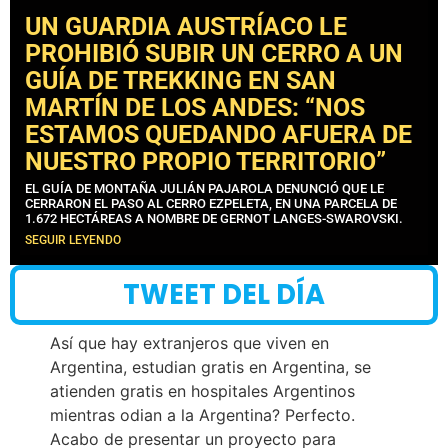
UN GUARDIA AUSTRÍACO LE
PROHIBIÓ SUBIR UN CERRO A UN
GUÍA DE TREKKING EN SAN
MARTÍN DE LOS ANDES: “NOS
ESTAMOS QUEDANDO AFUERA DE
NUESTRO PROPIO TERRITORIO”
EL GUÍA DE MONTAÑA JULIÁN PAJAROLA DENUNCIÓ QUE LE
CERRARON EL PASO AL CERRO EZPELETA, EN UNA PARCELA DE
1.672 HECTÁREAS A NOMBRE DE GERNOT LANGES-SWAROVSKI.
SEGUIR LEYENDO
TWEET DEL DÍA
Así que hay extranjeros que viven en
Argentina, estudian gratis en Argentina, se
atienden gratis en hospitales Argentinos
mientras odian a la Argentina? Perfecto.
Acabo de presentar un proyecto para