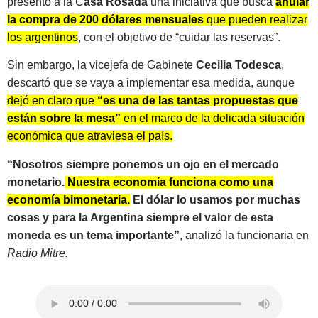
presentó a la C
asa Rosada
una iniciativa que busca
anular
la compra de 200 dólares mensuales
que pueden realizar
los argentinos
, con el objetivo de “cuidar las reservas”.
Sin embargo, la vicejefa de Gabinete
Cecilia Todesca
,
descartó que se vaya a implementar esa medida, aunque
dejó en claro que
“es una de las tantas propuestas que
están sobre la mesa”
en el marco de la delicada situación
económica que atraviesa el país.
“Nosotros siempre ponemos un ojo en el mercado
monetario.
Nuestra economía funciona como una
economía bimonetaria.
El dólar lo usamos por muchas
cosas y para la Argentina siempre el valor de esta
moneda es un tema importante”
, analizó la funcionaria en
Radio Mitre.