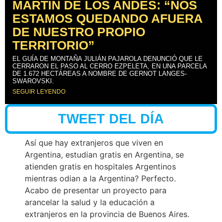
MARTÍN DE LOS ANDES: “NOS
ESTAMOS QUEDANDO AFUERA
DE NUESTRO PROPIO
TERRITORIO”
EL GUÍA DE MONTAÑA JULIÁN PAJAROLA DENUNCIÓ QUE LE
CERRARON EL PASO AL CERRO EZPELETA, EN UNA PARCELA
DE 1.672 HECTÁREAS A NOMBRE DE GERNOT LANGES-
SWAROVSKI.
SEGUIR LEYENDO
TWEET DEL DÍA
Así que hay extranjeros que viven en
Argentina, estudian gratis en Argentina, se
atienden gratis en hospitales Argentinos
mientras odian a la Argentina? Perfecto.
Acabo de presentar un proyecto para
arancelar la salud y la educación a
extranjeros en la provincia de Buenos Aires.