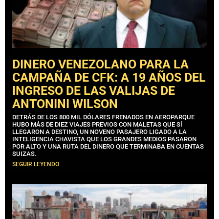
DINERO VENEZOLANO PARA LA
CAMPAÑA DE CFK: A 19 AÑOS DEL
INGRESO DE LAS VALIJAS DE
ANTONINI WILSON
DETRÁS DE LOS 800 MIL DÓLARES FRENADOS EN AEROPARQUE
HUBO MÁS DE DIEZ VIAJES PREVIOS CON MALETAS QUE SÍ
LLEGARON A DESTINO, UN NOVENO PASAJERO LIGADO A LA
INTELIGENCIA CHAVISTA QUE LOS GRANDES MEDIOS PASARON
POR ALTO Y UNA RUTA DEL DINERO QUE TERMINABA EN CUENTAS
SUIZAS.
SEGUIR LEYENDO