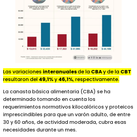
Las variaciones
interanuales
de la
CBA
y de la
CBT
resultaron del
49,1%
y
46,1%
, respectivamente.
La canasta básica alimentaria (CBA) se ha
determinado tomando en cuenta los
requerimientos normativos kilocalóricos y proteicos
imprescindibles para que un varón adulto, de entre
30 y 60 años, de actividad moderada, cubra esas
necesidades durante un mes.