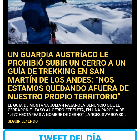
UN GUARDIA AUSTRÍACO LE
PROHIBIÓ SUBIR UN CERRO A UN
GUÍA DE TREKKING EN SAN
MARTÍN DE LOS ANDES: “NOS
ESTAMOS QUEDANDO AFUERA DE
NUESTRO PROPIO TERRITORIO”
EL GUÍA DE MONTAÑA JULIÁN PAJAROLA DENUNCIÓ QUE LE
CERRARON EL PASO AL CERRO EZPELETA, EN UNA PARCELA DE
1.672 HECTÁREAS A NOMBRE DE GERNOT LANGES-SWAROVSKI.
SEGUIR LEYENDO
TWEET DEL DÍA