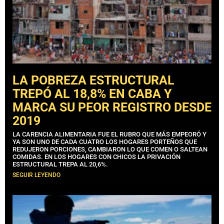
LA POBREZA ESTRUCTURAL
TREPÓ AL 18,8% EN CABA Y
MARCA SU PEOR REGISTRO DESDE
2019
LA CARENCIA ALIMENTARIA FUE EL RUBRO QUE MÁS EMPEORÓ Y
YA SON UNO DE CADA CUATRO LOS HOGARES PORTEÑOS QUE
REDUJERON PORCIONES, CAMBIARON LO QUE COMEN O SALTEAN
COMIDAS. EN LOS HOGARES CON CHICOS LA PRIVACIÓN
ESTRUCTURAL TREPA AL 20,6%.
SEGUIR LEYENDO