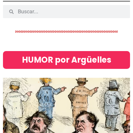
HUMOR por Argüelles​