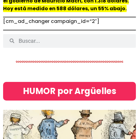
el gobierno de Mauricio Macri, con 1.318 dólares.
Hoy está medido en 588 dólares, un 55% abajo.
[cm_ad_changer campaign_id=”2″]
HUMOR por Argüelles​