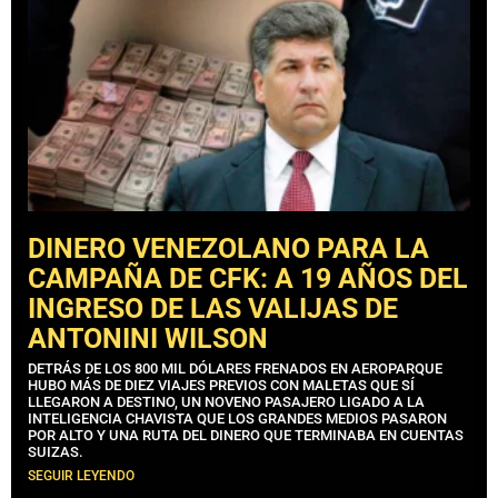
DINERO VENEZOLANO PARA LA
CAMPAÑA DE CFK: A 19 AÑOS DEL
INGRESO DE LAS VALIJAS DE
ANTONINI WILSON
DETRÁS DE LOS 800 MIL DÓLARES FRENADOS EN AEROPARQUE
HUBO MÁS DE DIEZ VIAJES PREVIOS CON MALETAS QUE SÍ
LLEGARON A DESTINO, UN NOVENO PASAJERO LIGADO A LA
INTELIGENCIA CHAVISTA QUE LOS GRANDES MEDIOS PASARON
POR ALTO Y UNA RUTA DEL DINERO QUE TERMINABA EN CUENTAS
SUIZAS.
SEGUIR LEYENDO