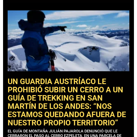
UN GUARDIA AUSTRÍACO LE
PROHIBIÓ SUBIR UN CERRO A UN
GUÍA DE TREKKING EN SAN
MARTÍN DE LOS ANDES: “NOS
ESTAMOS QUEDANDO AFUERA DE
NUESTRO PROPIO TERRITORIO”
EL GUÍA DE MONTAÑA JULIÁN PAJAROLA DENUNCIÓ QUE LE
CERRARON EL PASO AL CERRO EZPELETA, EN UNA PARCELA DE