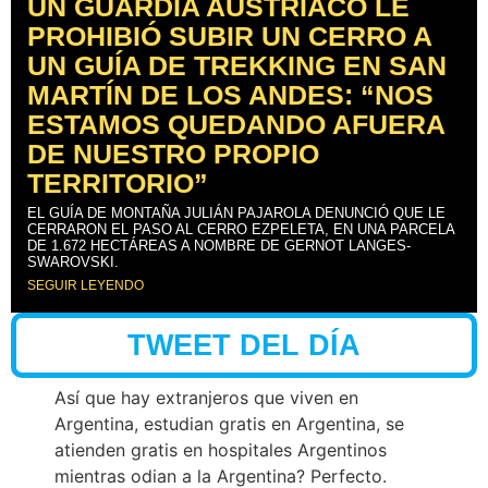
UN GUARDIA AUSTRÍACO LE
PROHIBIÓ SUBIR UN CERRO A
UN GUÍA DE TREKKING EN SAN
MARTÍN DE LOS ANDES: “NOS
ESTAMOS QUEDANDO AFUERA
DE NUESTRO PROPIO
TERRITORIO”
EL GUÍA DE MONTAÑA JULIÁN PAJAROLA DENUNCIÓ QUE LE
CERRARON EL PASO AL CERRO EZPELETA, EN UNA PARCELA
DE 1.672 HECTÁREAS A NOMBRE DE GERNOT LANGES-
SWAROVSKI.
SEGUIR LEYENDO
TWEET DEL DÍA
Así que hay extranjeros que viven en
Argentina, estudian gratis en Argentina, se
atienden gratis en hospitales Argentinos
mientras odian a la Argentina? Perfecto.