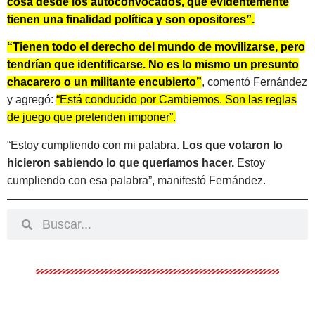
cosa desde los autoconvocados, que evidentemente
tienen una finalidad política y son opositores”.
“Tienen todo el derecho del mundo de movilizarse, pero
tendrían que identificarse. No es lo mismo un presunto
chacarero o un militante encubierto”
, comentó Fernández
y agregó:
“Está conducido por Cambiemos. Son las reglas
de juego que pretenden imponer”.
“Estoy cumpliendo con mi palabra.
Los que votaron lo
hicieron sabiendo lo que queríamos hacer.
Estoy
cumpliendo con esa palabra”, manifestó Fernández.