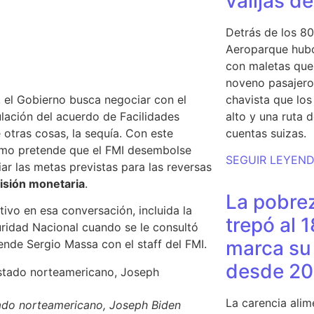
valijas d
Detrás de los 80
Aeroparque hubo
con maletas que 
noveno pasajero 
, el Gobierno busca negociar con el
chavista que lo
ulación del acuerdo de Facilidades
alto y una ruta 
otras cosas, la sequía. Con este
cuentas suizas.
ismo pretende que el FMI desembolse
SEGUIR LEYEN
r las metas previstas para las reversas
isión monetaria
.
La pobrez
vo en esa conversación, incluida la
trepó al 
ridad Nacional cuando se le consultó
marca su 
nde Sergio Massa con el staff del FMI.
desde 20
La carencia alim
stado norteamericano, Joseph Biden