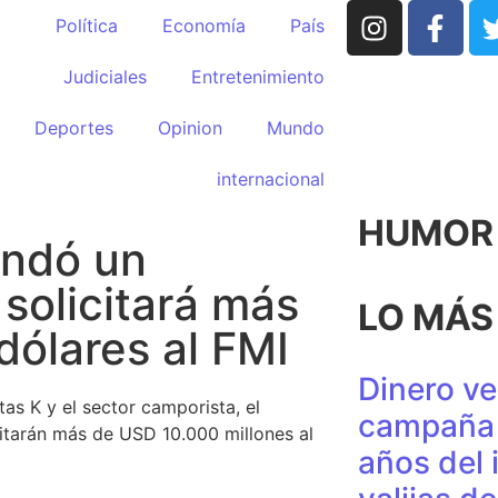
Política
Economía
País
Judiciales
Entretenimiento
Deportes
Opinion
Mundo
internacional
HUMOR p
endó un
solicitará más
LO MÁS
dólares al FMI
Dinero ve
as K y el sector camporista, el
campaña 
citarán más de USD 10.000 millones al
años del 