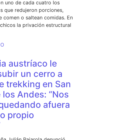
n uno de cada cuatro los
s que redujeron porciones,
e comen o saltean comidas. En
chicos la privación estructural
DO
a austríaco le
subir un cerro a
e trekking en San
 los Andes: “Nos
quedando afuera
o propio
”
ña Julián Pajarola denunció