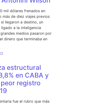
e Antonini Wilson
0 mil dólares frenados en
 más de diez viajes previos
sí llegaron a destino, un
ligado a la inteligencia
s grandes medios pasaron por
del dinero que terminaba en
DO
a estructural
18,8% en CABA y
peor registro
19
entaria fue el rubro que más