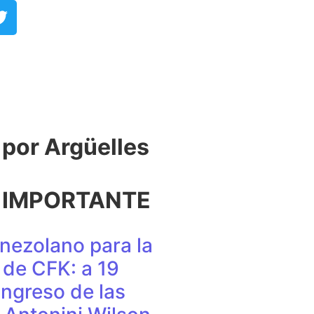
or Argüelles​
 IMPORTANTE
nezolano para la
de CFK: a 19
ingreso de las