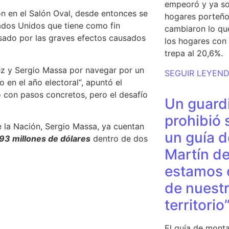
empeoró y ya so
on en el Salón Oval, desde entonces se
hogares porteño
tados Unidos que tiene como fin
cambiaron lo qu
esado por las graves efectos causados
los hogares con 
trepa al 20,6%.
dez y Sergio Massa por navegar por
un
SEGUIR LEYEN
o en el año electoral
“, apuntó el
 con pasos concretos, pero el desafío
Un guardi
prohibió 
 la Nación, Sergio Massa, ya cuentan
un guía d
93 millones de dólares
dentro de dos
Martín de
estamos 
de nuestr
territorio
El guía de monta