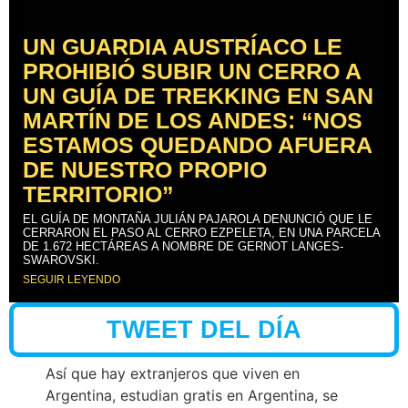
UN GUARDIA AUSTRÍACO LE
PROHIBIÓ SUBIR UN CERRO A
UN GUÍA DE TREKKING EN SAN
MARTÍN DE LOS ANDES: “NOS
ESTAMOS QUEDANDO AFUERA
DE NUESTRO PROPIO
TERRITORIO”
EL GUÍA DE MONTAÑA JULIÁN PAJAROLA DENUNCIÓ QUE LE
CERRARON EL PASO AL CERRO EZPELETA, EN UNA PARCELA
DE 1.672 HECTÁREAS A NOMBRE DE GERNOT LANGES-
SWAROVSKI.
SEGUIR LEYENDO
TWEET DEL DÍA
Así que hay extranjeros que viven en
Argentina, estudian gratis en Argentina, se