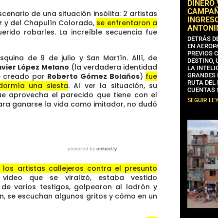
DINERO
CAMPAÑA
enario de una situación insólita: 2 artistas
INGRESO
ez y del Chapulín Colorado,
se enfrentaron a
ANTONI
rido robarles. La increíble secuencia fue
DETRÁS D
EN AEROP
PREVIOS 
quina de 9 de julio y San Martín. Allí, de
DESTINO,
avier López Melano
(la verdadera identidad
LA INTELI
oe creado por
Roberto Gómez Bolaños
)
fue
GRANDES 
RUTA DEL
dormía una siesta
. Al ver la situación, su
CUENTAS 
e aprovecha el parecido que tiene con el
SEGUIR LE
ara ganarse la vida como imitador, no dudó
 los artistas callejeros contra el presunto
ideo que se viralizó, estaba vestido
e varios testigos, golpearon al ladrón y
ión, se escuchan algunos gritos y cómo en un