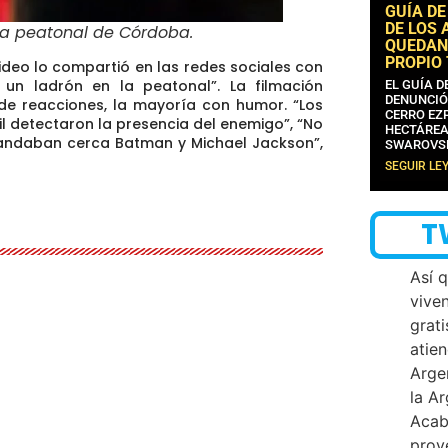
GUÍA DE
DE LOS 
 la peatonal de Córdoba
.
QUEDAN
PROPIO
video lo compartió en las redes sociales con
a un ladrón en la peatonal”
. La filmación
EL GUÍA 
DENUNCIÓ
 de reacciones, la mayoría con humor. “Los
CERRO EZP
il detectaron la presencia del enemigo”, “No
HECTÁREA
 andaban cerca Batman y Michael Jackson”,
SWAROVS
SEGUIR LE
T
Así 
vive
grati
atien
Arge
la A
Acab
proy