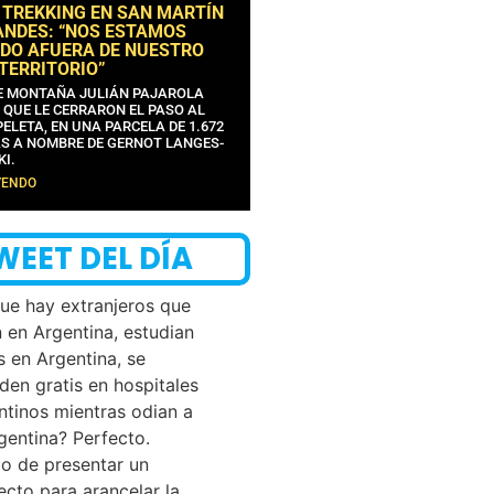
 TREKKING EN SAN MARTÍN
ANDES: “NOS ESTAMOS
DO AFUERA DE NUESTRO
 TERRITORIO”
DE MONTAÑA JULIÁN PAJAROLA
 QUE LE CERRARON EL PASO AL
ELETA, EN UNA PARCELA DE 1.672
S A NOMBRE DE GERNOT LANGES-
KI.
YENDO
WEET DEL DÍA
que hay extranjeros que
n en Argentina, estudian
s en Argentina, se
den gratis en hospitales
ntinos mientras odian a
rgentina? Perfecto.
o de presentar un
ecto para arancelar la