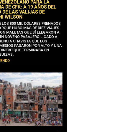
 VENEZOLANO PARA LA
 DE CFK: A 19 AÑOS DEL
 DE LAS VALIJAS DE
NI WILSON
E LOS 800 MIL DÓLARES FRENADOS
ARQUE HUBO MÁS DE DIEZ VIAJES
CON MALETAS QUE SÍ LLEGARON A
 UN NOVENO PASAJERO LIGADO A
GENCIA CHAVISTA QUE LOS
MEDIOS PASARON POR ALTO Y UNA
 DINERO QUE TERMINABA EN
SUIZAS.
YENDO