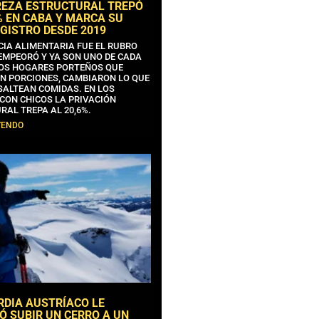
REZA ESTRUCTURAL TREPÓ
% EN CABA Y MARCA SU
GISTRO DESDE 2019
CIA ALIMENTARIA FUE EL RUBRO
EMPEORÓ Y YA SON UNO DE CADA
OS HOGARES PORTEÑOS QUE
N PORCIONES, CAMBIARON LO QUE
SALTEAN COMIDAS. EN LOS
CON CHICOS LA PRIVACIÓN
RAL TREPA AL 20,6%.
YENDO
RDIA AUSTRÍACO LE
Ó SUBIR UN CERRO A UN