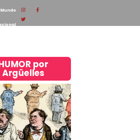
Mundo
acional
HUMOR por
Argüelles​