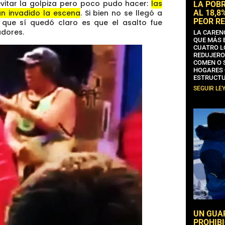
evitar la golpiza pero poco pudo hacer:
las
LA POB
AL 18,8
n invadido la escena
. Si bien no se llegó a
PEOR RE
lo que sí quedó claro es que el asalto fue
adores.
LA CAREN
QUE MÁS 
CUATRO L
REDUJERO
COMEN O 
HOGARES 
ESTRUCTU
SEGUIR LE
UN GUA
PROHIBI