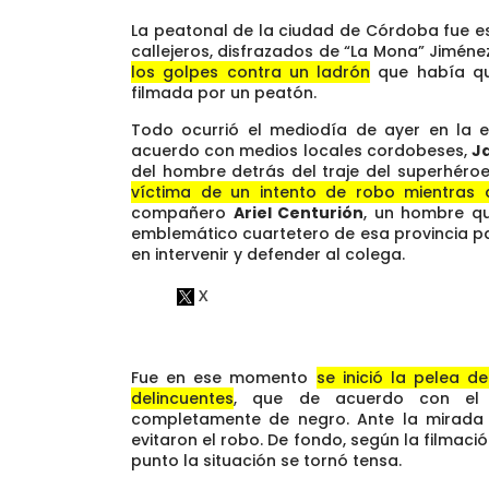
La peatonal de la ciudad de Córdoba fue esc
callejeros, disfrazados de “La Mona” Jimén
los golpes contra un ladrón
que había que
filmada por un peatón.
Todo ocurrió el mediodía de ayer en la es
acuerdo con medios locales cordobeses,
J
del hombre detrás del traje del superhér
víctima de un intento de robo mientras 
compañero
Ariel Centurión
, un hombre qu
emblemático cuartetero de esa provincia p
en intervenir y defender al colega.
Fue en ese momento
se inició la pelea de
delincuentes
, que de acuerdo con el v
completamente de negro. Ante la mirada d
evitaron el robo. De fondo, según la filmac
punto la situación se tornó tensa.