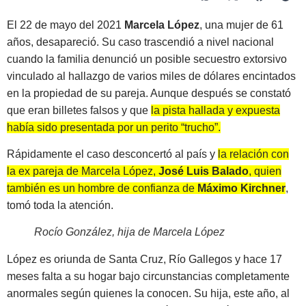
El 22 de mayo del 2021
Marcela López
, una mujer de 61
años, desapareció. Su caso trascendió a nivel nacional
cuando la familia denunció un posible secuestro extorsivo
vinculado al hallazgo de varios miles de dólares encintados
en la propiedad de su pareja. Aunque después se constató
que eran billetes falsos y que
la pista hallada y expuesta
había sido presentada por un perito “trucho”.
Rápidamente el caso desconcertó al país y
la relación con
la ex pareja de Marcela López,
José Luis Balado
, quien
también es un hombre de confianza de
Máximo Kirchner
,
tomó toda la atención.
Rocío González, hija de Marcela López
López es oriunda de Santa Cruz, Río Gallegos y hace 17
meses falta a su hogar bajo circunstancias completamente
anormales según quienes la conocen. Su hija, este año, al