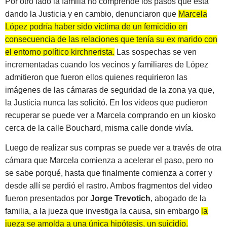
Por otro lado la familia no comprende los pasos que está
dando la Justicia y en cambio, denunciaron que
Marcela
López podría haber sido víctima de un femicidio en
consecuencia de las relaciones que tenía su ex marido con
el entorno político kirchnerista.
Las sospechas se ven
incrementadas cuando los vecinos y familiares de López
admitieron que fueron ellos quienes requirieron las
imágenes de las cámaras de seguridad de la zona ya que,
la Justicia nunca las solicitó. En los videos que pudieron
recuperar se puede ver a Marcela comprando en un kiosko
cerca de la calle Bouchard, misma calle donde vivía.
Luego de realizar sus compras se puede ver a través de otra
cámara que Marcela comienza a acelerar el paso, pero no
se sabe porqué, hasta que finalmente comienza a correr y
desde allí se perdió el rastro. Ambos fragmentos del video
fueron presentados por
Jorge Trevotich
, abogado de la
familia, a la jueza que investiga la causa, sin embargo
la
jueza se amolda a una única hipótesis, un suicidio.