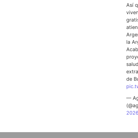
Así 
vive
grati
atien
Arge
la A
Acab
proy
salu
extra
de B
pic.
— Ag
(@ag
202