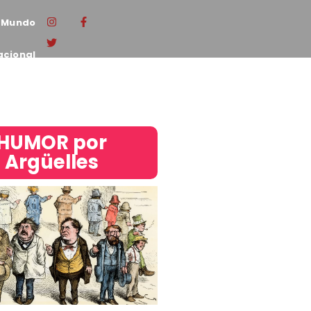
Mundo
acional
HUMOR por
Argüelles​