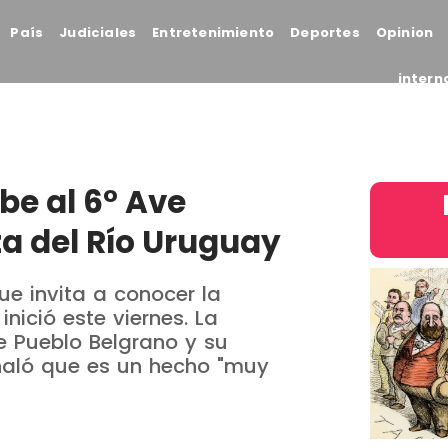
País
Judiciales
Entretenimiento
Deportes
Opinion
intern
be al 6° Ave
ta del Río Uruguay
ue invita a conocer la
inició este viernes. La
ue Pueblo Belgrano y su
eñaló que es un hecho "muy