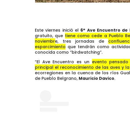
Este viernes inició el
6° Ave Encuentro de 
gratuito, que
tiene como cede a Pueblo Bel
noviembre
, tres jornadas de
confluenc
esparcimiento
que tendrán como actividad
conocida como “birdwatching”.
“El Ave Encuentro es un
evento pensado 
principal el reconocimiento de las aves y l
ecorregiones
en la cuenca de los ríos Gual
de Pueblo Belgrano,
Mauricio Davico
.