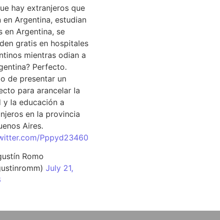
que hay extranjeros que
n en Argentina, estudian
s en Argentina, se
den gratis en hospitales
ntinos mientras odian a
rgentina? Perfecto.
o de presentar un
ecto para arancelar la
d y la educación a
njeros en la provincia
uenos Aires.
twitter.com/Pppyd23460
ustín Romo
ustinromm)
July 21,
6