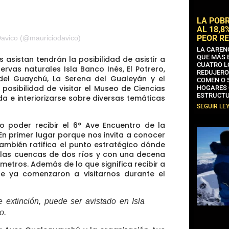
LA POB
AL 18,8
PEOR RE
Davico (@mauriciodavico)
LA CAREN
QUE MÁS 
es asistan
tendrán la posibilidad de asistir a
CUATRO L
servas naturales
Isla Banco Inés, El Potrero,
REDUJERO
del Guaychú, La Serena del Gualeyán y el
COMEN O 
posibilidad de visitar el Museo de Ciencias
HOGARES 
ESTRUCTU
ida e
interiorizarse sobre diversas temáticas
SEGUIR LE
o poder recibir el 6° Ave Encuentro de la
En primer lugar porque nos
invita a conocer
 también ratifica el punto estratégico dónde
las cuencas de dos ríos y con una decena
metros. Además de lo que significa recibir a
ue ya comenzaron a visitarnos durante el
e extinción, puede ser avistado en Isla
o.