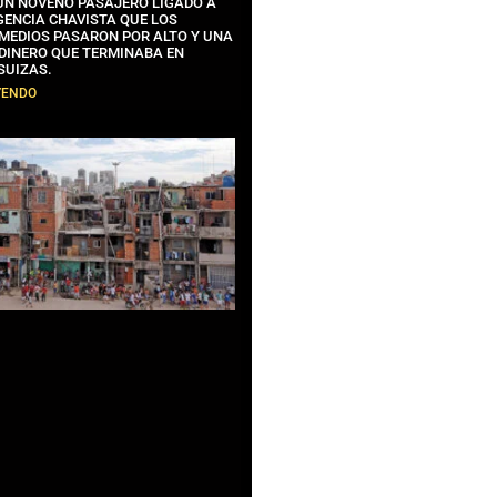
 UN NOVENO PASAJERO LIGADO A
GENCIA CHAVISTA QUE LOS
MEDIOS PASARON POR ALTO Y UNA
 DINERO QUE TERMINABA EN
SUIZAS.
YENDO