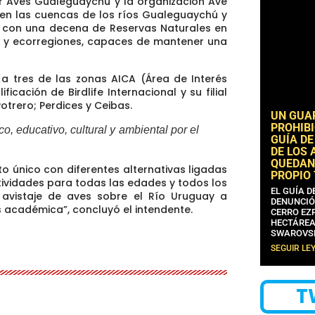
or Aves Gualeguaychú y la organización Ave
n las cuencas de los ríos Gualeguaychú y
, con una decena de Reservas Naturales en
s y ecorregiones, capaces de mantener una
 a tres de las zonas AICA (Área de Interés
cación de Birdlife Internacional y su filial
Potrero; Perdices y Ceibas.
UN GUA
PROHIBI
co, educativo, cultural y ambiental por el
GUÍA DE
DE LOS 
QUEDAN
o único con diferentes alternativas ligadas
PROPIO
ividades para todas las edades y todos los
EL GUÍA 
 avistaje de aves sobre el Río Uruguay a
DENUNCIÓ
 académica”, concluyó el intendente.
CERRO EZP
HECTÁREA
SWAROVS
SEGUIR LE
T