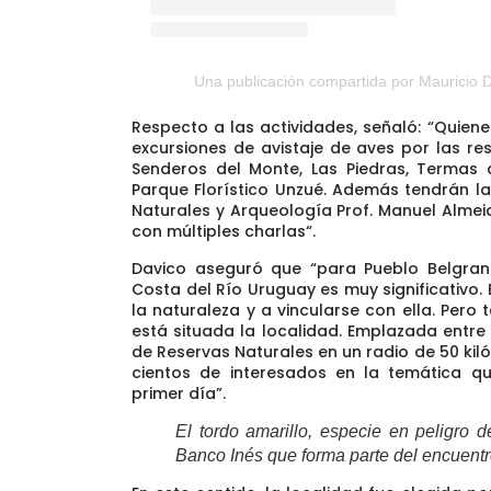
Una publicación compartida por Mauricio 
Respecto a las actividades, señaló: “Quien
excursiones de avistaje de aves por las re
Senderos del Monte, Las Piedras, Termas 
Parque Florístico Unzué. Además tendrán la 
Naturales y Arqueología Prof. Manuel Alme
con múltiples charlas
“.
Davico aseguró que
“para Pueblo Belgran
Costa del Río Uruguay es muy significativo.
la naturaleza y a vincularse con ella. Pero
está situada la localidad.
Emplazada entre 
de Reservas Naturales en un radio de 50 kiló
cientos de interesados en la temática q
primer día”.
El tordo amarillo, especie en peligro d
Banco Inés que forma parte del encuentr