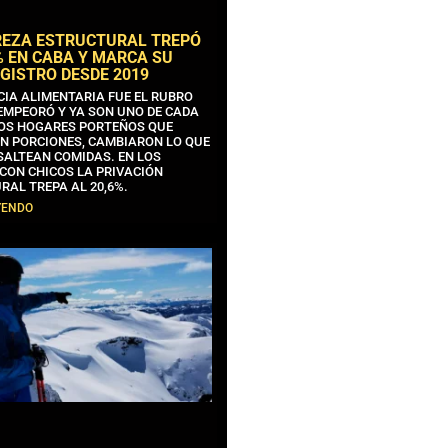
REZA ESTRUCTURAL TREPÓ
% EN CABA Y MARCA SU
GISTRO DESDE 2019
CIA ALIMENTARIA FUE EL RUBRO
EMPEORÓ Y YA SON UNO DE CADA
OS HOGARES PORTEÑOS QUE
N PORCIONES, CAMBIARON LO QUE
SALTEAN COMIDAS. EN LOS
CON CHICOS LA PRIVACIÓN
RAL TREPA AL 20,6%.
YENDO