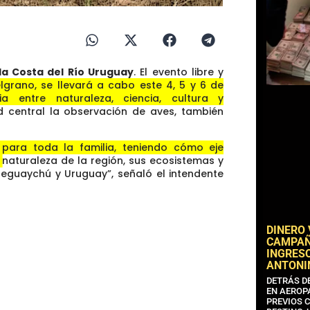
la Costa del Río Uruguay
. El evento libre y
grano, se llevará a cabo este 4, 5 y 6 de
ia entre naturaleza, ciencia, cultura y
 central la observación de aves, también
para toda la familia, teniendo cómo eje
a naturaleza de la región, sus ecosistemas y
eguaychú y Uruguay”, señaló el intendente
DINERO
CAMPAÑA
INGRESO
ANTONI
DETRÁS D
EN AEROP
PREVIOS 