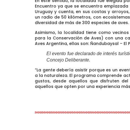
En este sentido,
la localidad fue elegida p
Encuentro
ya que se encuentra emplazada e
Uruguay y cuenta, en sus costas y arroyos
un radio de 50 kilómetros, con ecosistema
diversidad de más de 300 especies de aves.
Asimismo,
la localidad tiene como vecinos
para la Conservación de Aves) con una califi
Aves Argentina
, ellas son: Ñandubaysal – El 
El evento fue declarado de interés turísti
Concejo Deliberante.
“La gente debería asistir porque es un
event
a la naturaleza. El programa comprende act
gustos
, desde aquellos que disfruten del
aquellos que opten por una experiencia más