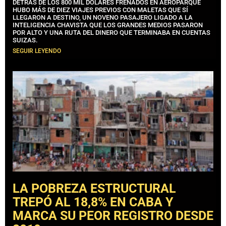
DETRÁS DE LOS 800 MIL DÓLARES FRENADOS EN AEROPARQUE
HUBO MÁS DE DIEZ VIAJES PREVIOS CON MALETAS QUE SÍ
LLEGARON A DESTINO, UN NOVENO PASAJERO LIGADO A LA
INTELIGENCIA CHAVISTA QUE LOS GRANDES MEDIOS PASARON
POR ALTO Y UNA RUTA DEL DINERO QUE TERMINABA EN CUENTAS
SUIZAS.
SEGUIR LEYENDO
LA POBREZA ESTRUCTURAL
TREPÓ AL 18,8% EN CABA Y
MARCA SU PEOR REGISTRO DESDE