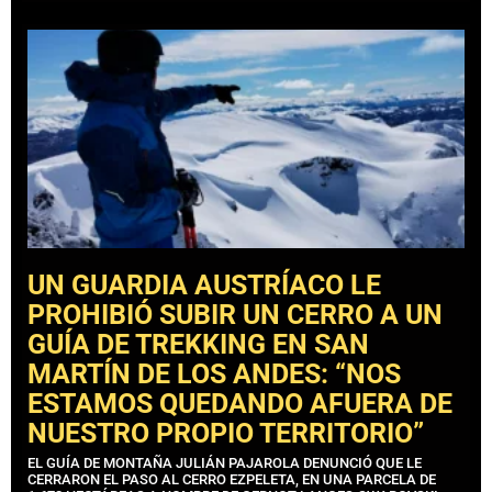
UN GUARDIA AUSTRÍACO LE
PROHIBIÓ SUBIR UN CERRO A UN
GUÍA DE TREKKING EN SAN
MARTÍN DE LOS ANDES: “NOS
ESTAMOS QUEDANDO AFUERA DE
NUESTRO PROPIO TERRITORIO”
EL GUÍA DE MONTAÑA JULIÁN PAJAROLA DENUNCIÓ QUE LE
CERRARON EL PASO AL CERRO EZPELETA, EN UNA PARCELA DE