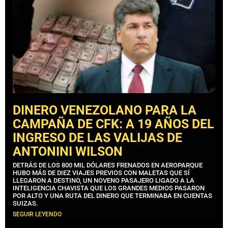
DINERO VENEZOLANO PARA LA
CAMPAÑA DE CFK: A 19 AÑOS DEL
INGRESO DE LAS VALIJAS DE
ANTONINI WILSON
DETRÁS DE LOS 800 MIL DÓLARES FRENADOS EN AEROPARQUE
HUBO MÁS DE DIEZ VIAJES PREVIOS CON MALETAS QUE SÍ
LLEGARON A DESTINO, UN NOVENO PASAJERO LIGADO A LA
INTELIGENCIA CHAVISTA QUE LOS GRANDES MEDIOS PASARON
POR ALTO Y UNA RUTA DEL DINERO QUE TERMINABA EN CUENTAS
SUIZAS.
SEGUIR LEYENDO