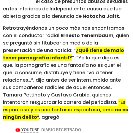
el caso de presuntos abusos sexuales
en las inferiores de Independiente, causa que fue
abierta gracias a la denuncia de
Natacha Jaitt
.
Retrotrayéndonos un poco más nos encontramos
con el conductor radial
Ernesto Tenembaum
, quien
se preguntó sin titubear en medio de la
presentación de una noticia: “
¿Qué tiene de malo
tener pornografía infantil?
“. “Yo lo que digo es
que, la pornografía es una fantasía no es que” el
que la consume, distribuye y tiene “va a tener
relaciones…”, dijo antes de ser interrumpido ante
sus compañeros radiales de aquel entonces,
Tamara Pettinato y Gustavo Grabia, quienes
intentaron resguardar la carrera del periodista.
“Es
espantoso y es una fantasía espantosa, pero
no es
ningún delito
“
, agregó.