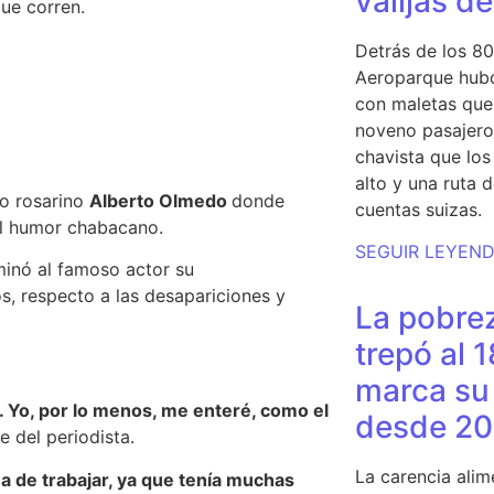
valijas d
ue corren.
Detrás de los 80
Aeroparque hubo
con maletas que 
noveno pasajero 
chavista que lo
alto y una ruta 
co rosarino
Alberto Olmedo
donde
cuentas suizas.
el humor chabacano.
SEGUIR LEYEN
iminó al famoso actor su
s, respecto a las desapariciones y
La pobrez
trepó al 
marca su 
 Yo, por lo menos, me enteré, como el
desde 20
e del periodista.
La carencia alim
a de trabajar, ya que tenía muchas