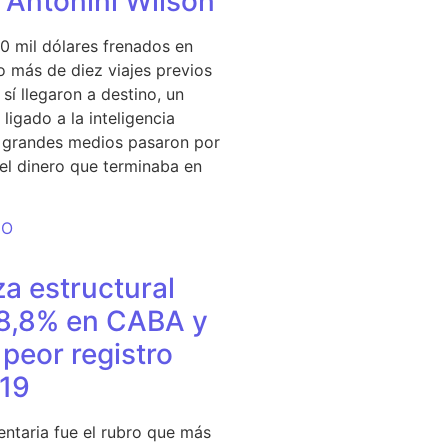
e Antonini Wilson
0 mil dólares frenados en
 más de diez viajes previos
sí llegaron a destino, un
ligado a la inteligencia
s grandes medios pasaron por
del dinero que terminaba en
DO
a estructural
18,8% en CABA y
peor registro
19
entaria fue el rubro que más