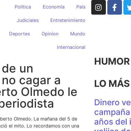
Política
Economía
País
Judiciales
Entretenimiento
Deportes
Opinion
Mundo
internacional
HUMOR p
 de un
 no cagar a
LO MÁS
erto Olmedo le
periodista
Dinero ve
campaña 
Alberto Olmedo. La mañana del 5 de
años del 
nació el mito. Lo recordamos con una