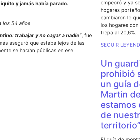
empeoró y ya so
hiquito y jamás había parado.
hogares porteño
cambiaron lo qu
a los 54 años
los hogares con 
trepa al 20,6%.
tino: trabajar y no cagar a nadie”
, fue
emás aseguró que estaba lejos de las
SEGUIR LEYEN
ente se hacían públicas en ese
Un guardi
prohibió 
un guía d
Martín de
estamos 
de nuestr
territorio
El guía de monta