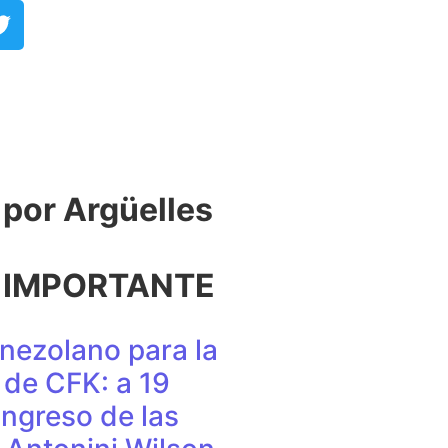
or Argüelles​
 IMPORTANTE
nezolano para la
de CFK: a 19
ingreso de las