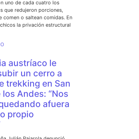
n uno de cada cuatro los
s que redujeron porciones,
e comen o saltean comidas. En
chicos la privación estructural
DO
a austríaco le
subir un cerro a
e trekking en San
 los Andes: “Nos
quedando afuera
o propio
”
ña Julián Pajarola denunció