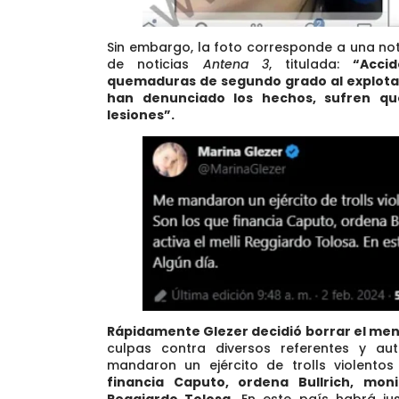
Sin embargo, la foto corresponde a una not
de noticias
Antena 3
, titulada:
“Acci
quemaduras de segundo grado al explotarl
han denunciado los hechos, sufren q
lesiones”.
Rápidamente Glezer decidió borrar el me
culpas contra diversos referentes y aut
mandaron un ejército de trolls violent
financia Caputo, ordena Bullrich, moni
Reggiardo Tolosa.
En este país habrá just