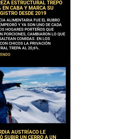
REZA ESTRUCTURAL TREPÓ
% EN CABA Y MARCA SU
GISTRO DESDE 2019
CIA ALIMENTARIA FUE EL RUBRO
EMPEORÓ Y YA SON UNO DE CADA
OS HOGARES PORTEÑOS QUE
N PORCIONES, CAMBIARON LO QUE
SALTEAN COMIDAS. EN LOS
CON CHICOS LA PRIVACIÓN
RAL TREPA AL 20,6%.
YENDO
RDIA AUSTRÍACO LE
Ó SUBIR UN CERRO A UN