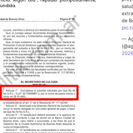
fundida.
salu
extra
de B
pic.
— Ag
(@ag
202