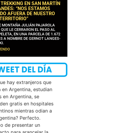
 TREKKING EN SAN MARTÍN
ANDES: “NOS ESTAMOS
DO AFUERA DE NUESTRO
 TERRITORIO”
DE MONTAÑA JULIÁN PAJAROLA
 QUE LE CERRARON EL PASO AL
ELETA, EN UNA PARCELA DE 1.672
S A NOMBRE DE GERNOT LANGES-
KI.
YENDO
WEET DEL DÍA
que hay extranjeros que
n en Argentina, estudian
s en Argentina, se
den gratis en hospitales
ntinos mientras odian a
rgentina? Perfecto.
o de presentar un
ecto para arancelar la