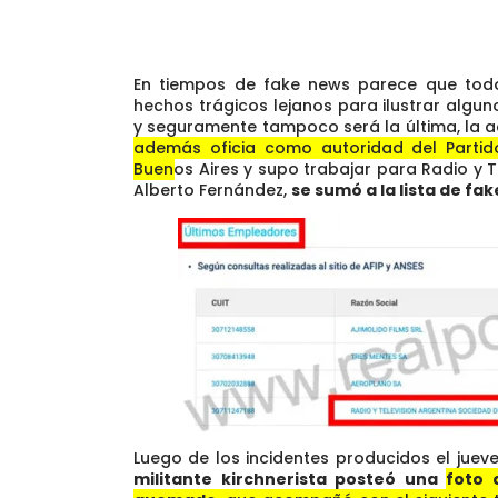
En tiempos de fake news parece que todo 
hechos trágicos lejanos para ilustrar algu
y seguramente tampoco será la última, la ac
además oficia como autoridad del Partid
Buenos Aires y supo trabajar para Radio y T
Alberto Fernández,
se sumó a la lista de fak
Luego de los incidentes producidos el juev
militante kirchnerista posteó una
foto 