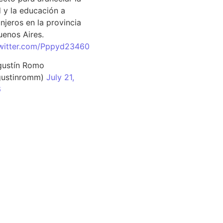
d y la educación a
njeros en la provincia
uenos Aires.
twitter.com/Pppyd23460
ustín Romo
ustinromm)
July 21,
6