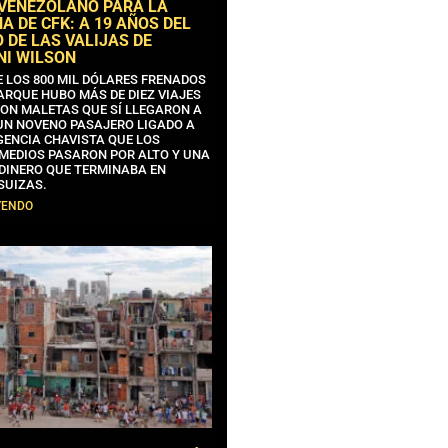
 VENEZOLANO PARA LA
 DE CFK: A 19 AÑOS DEL
 DE LAS VALIJAS DE
NI WILSON
E LOS 800 MIL DÓLARES FRENADOS
ARQUE HUBO MÁS DE DIEZ VIAJES
CON MALETAS QUE SÍ LLEGARON A
 UN NOVENO PASAJERO LIGADO A
GENCIA CHAVISTA QUE LOS
MEDIOS PASARON POR ALTO Y UNA
 DINERO QUE TERMINABA EN
SUIZAS.
YENDO