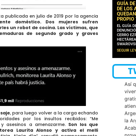
GUÍA DE
DE LOS 
QUEDAN
a publicada en julio de 2019 por la agencia
PROPIO
dente doméstico. Dos mujeres sufren
EL GUÍA 
es un robot de cocina. Las víctimas, que
DENUNCIÓ
uemaduras de segundo grado y graves
CERRO EZP
HECTÁREA
SWAROVS
SEGUIR LE
T
Así 
vive
grati
atien
nsaje
, para luego volver a la carga echando
Arge
oridades por los insultos recibidos: “Me
la A
os y asesinos a amenazarme.
Son los que
Acab
torea Laurita Alonso y activa el melli
proy
icia. Algún día”,
repudió pomposamente,