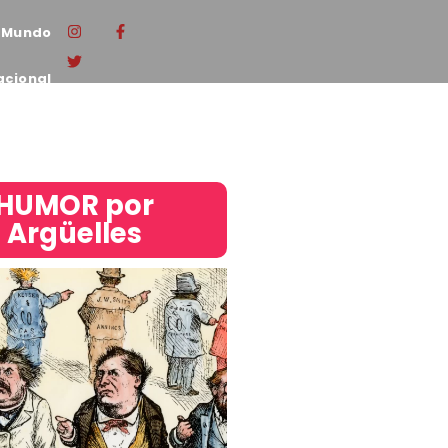
Mundo
acional
HUMOR por
Argüelles​