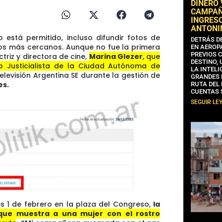
DINERO
CAMPAÑA
INGRESO
ANTONI
está permitido, incluso difundir fotos de
DETRÁS D
nos más cercanos. Aunque no fue la primera
EN AEROP
PREVIOS 
triz y directora de cine,
Marina Glezer
, que
DESTINO,
o Justicialista de la Ciudad Autónoma de
LA INTELI
elevisión Argentina SE
durante la gestión de
GRANDES 
es.
RUTA DEL
CUENTAS 
SEGUIR LE
es 1 de febrero en la plaza del Congreso,
la
que muestra a una mujer con el rostro