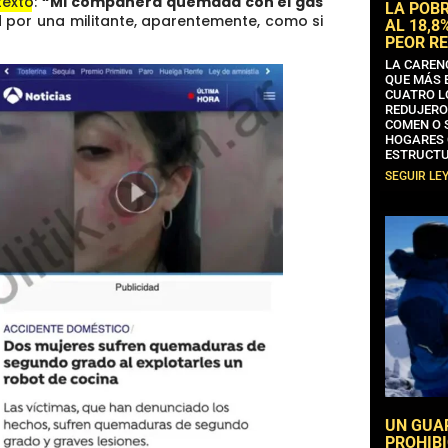
texto:
“Mi compañera quemada con el gas
LA POB
por una militante, aparentemente, como si
AL 18,8
PEOR RE
LA CAREN
QUE MÁS 
CUATRO L
REDUJERO
COMEN O 
HOGARES 
ESTRUCTU
SEGUIR LE
UN GUA
PROHIBI