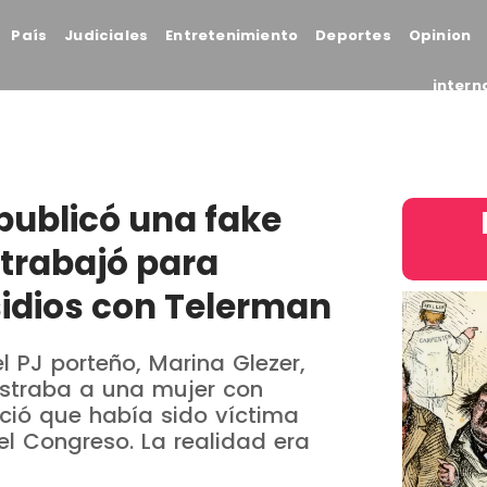
País
Judiciales
Entretenimiento
Deportes
Opinion
intern
 publicó una fake
 trabajó para
sidios con Telerman
el PJ porteño, Marina Glezer,
ostraba a una mujer con
ció que había sido víctima
el Congreso. La realidad era