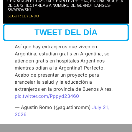
CERRARON EL PASO AL CERRO EZPELETA, EN UNA PARCELA
DE 1.672 HECTÁREAS A NOMBRE DE GERNOT LANGES-
SWAROVSKI.
SEGUIR LEYENDO
TWEET DEL DÍA
Así que hay extranjeros que viven en
Argentina, estudian gratis en Argentina, se
atienden gratis en hospitales Argentinos
mientras odian a la Argentina? Perfecto.
Acabo de presentar un proyecto para
arancelar la salud y la educación a
extranjeros en la provincia de Buenos Aires.
pic.twitter.com/Pppyd23460
— Agustín Romo (@agustinromm)
July 21,
2026