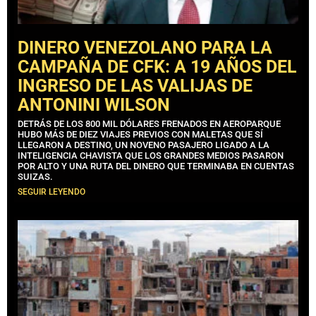
DINERO VENEZOLANO PARA LA
CAMPAÑA DE CFK: A 19 AÑOS DEL
INGRESO DE LAS VALIJAS DE
ANTONINI WILSON
DETRÁS DE LOS 800 MIL DÓLARES FRENADOS EN AEROPARQUE
HUBO MÁS DE DIEZ VIAJES PREVIOS CON MALETAS QUE SÍ
LLEGARON A DESTINO, UN NOVENO PASAJERO LIGADO A LA
INTELIGENCIA CHAVISTA QUE LOS GRANDES MEDIOS PASARON
POR ALTO Y UNA RUTA DEL DINERO QUE TERMINABA EN CUENTAS
SUIZAS.
SEGUIR LEYENDO