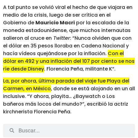
A tal punto se volvió viral el hecho de que viajara en
medio de la crisis, luego de ser crítica en el
Gobierno de
Mauricio Macri
por la escalada de la
moneda estadounidense, que muchos internautas
salieron al cruce en
Twitter
: “Nunca olviden que con
el dólar en 35 pesos lloraba en Cadena Nacional y
hacía vídeos quejándose por la inflación.
Con el
dólar en 492 y una inflación del 107 por ciento se nos
ríe desde Disney. Florencia Peña, militante K
“.
La, por ahora, última parada del viaje fue Playa del
Carmen, en México
, donde se está alojando en un all
inclusive. “Y ahora, playita… ¿Baywatch o Los
bañeros más locos del mundo?”, escribió la actriz
kirchnerista Florencia Peña.