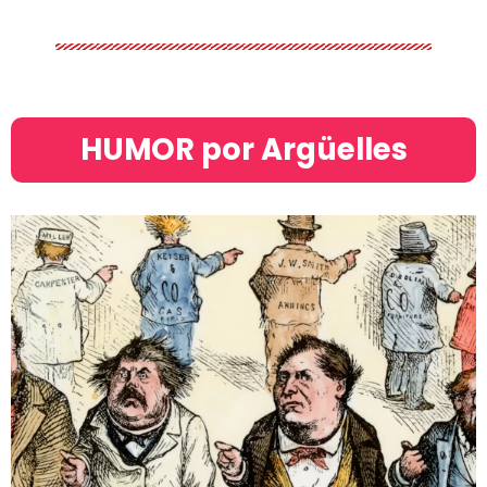
HUMOR por Argüelles​