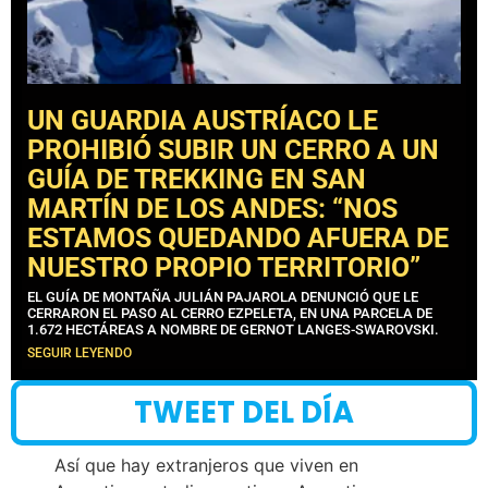
UN GUARDIA AUSTRÍACO LE
PROHIBIÓ SUBIR UN CERRO A UN
GUÍA DE TREKKING EN SAN
MARTÍN DE LOS ANDES: “NOS
ESTAMOS QUEDANDO AFUERA DE
NUESTRO PROPIO TERRITORIO”
EL GUÍA DE MONTAÑA JULIÁN PAJAROLA DENUNCIÓ QUE LE
CERRARON EL PASO AL CERRO EZPELETA, EN UNA PARCELA DE
1.672 HECTÁREAS A NOMBRE DE GERNOT LANGES-SWAROVSKI.
SEGUIR LEYENDO
TWEET DEL DÍA
Así que hay extranjeros que viven en