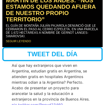
MARTÍN DE LOS ANDES: “NOS
ESTAMOS QUEDANDO AFUERA
DE NUESTRO PROPIO
TERRITORIO”
EL GUÍA DE MONTAÑA JULIÁN PAJAROLA DENUNCIÓ QUE LE
CERRARON EL PASO AL CERRO EZPELETA, EN UNA PARCELA
DE 1.672 HECTÁREAS A NOMBRE DE GERNOT LANGES-
SWAROVSKI.
SEGUIR LEYENDO
TWEET DEL DÍA
Así que hay extranjeros que viven en
Argentina, estudian gratis en Argentina, se
atienden gratis en hospitales Argentinos
mientras odian a la Argentina? Perfecto.
Acabo de presentar un proyecto para
arancelar la salud y la educación a
extranjeros en la provincia de Buenos Aires.
pic.twitter.com/Pppyd23460