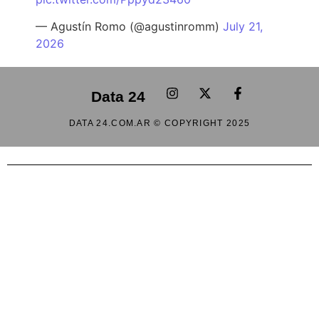
— Agustín Romo (@agustinromm)
July 21,
2026
Data 24
DATA 24.COM.AR © COPYRIGHT 2025