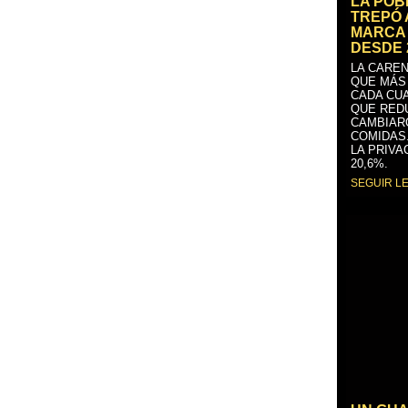
LA PO
TREPÓ 
MARCA 
DESDE 
LA CAREN
QUE MÁS
CADA CU
QUE RED
CAMBIAR
COMIDAS
LA PRIVA
20,6%.
SEGUIR L