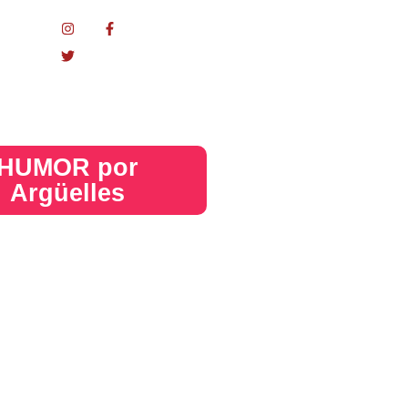
nacional
HUMOR por
Argüelles​