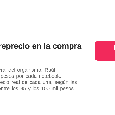
s
Judiciales
Entretenimiento
Deportes
Opinion
Mundo
inter
reprecio en la compra
ral del organismo, Raúl
l pesos por cada notebook.
recio real de cada una, según las
entre los 85 y los 100 mil pesos