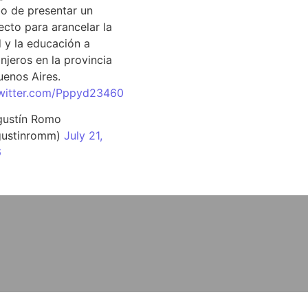
o de presentar un
ecto para arancelar la
d y la educación a
njeros en la provincia
uenos Aires.
twitter.com/Pppyd23460
ustín Romo
ustinromm)
July 21,
6