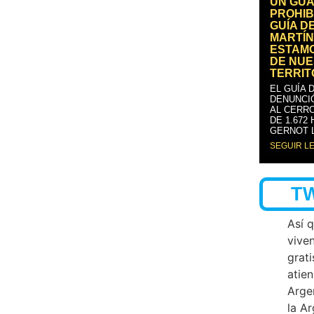
UN GUA
PROHIB
GUÍA D
MARTÍN
ESTAM
DE NUE
TERRIT
EL GUÍA 
DENUNCI
AL CERRO
DE 1.672
GERNOT 
SEGUIR L
T
Así 
vive
grati
atien
Arge
la A