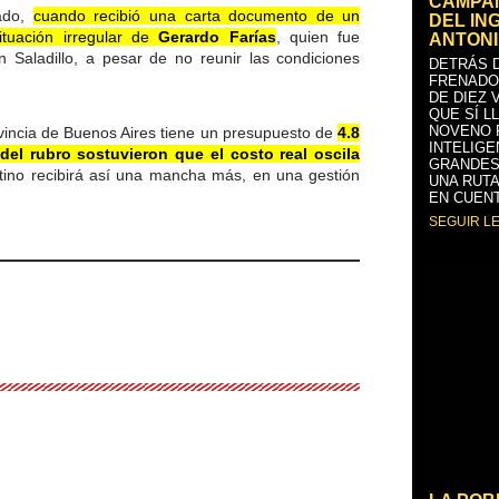
CAMPAÑ
sado,
cuando recibió una carta documento de un
DEL IN
tuación irregular de
Gerardo Farías
, quien fue
ANTONI
Saladillo, a pesar de no reunir las condiciones
DETRÁS D
FRENADO
DE DIEZ 
QUE SÍ L
NOVENO 
ovincia de Buenos Aires tiene un presupuesto de
4.8
INTELIGE
del rubro sostuvieron que el costo real oscila
GRANDES
ino recibirá así una mancha más, en una gestión
UNA RUTA
EN CUENT
SEGUIR L