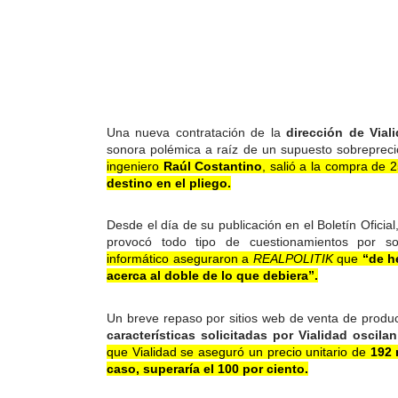
Una nueva contratación de la
dirección de Via
sonora polémica a raíz de un supuesto sobreprec
ingeniero
Raúl
Costantino
, salió a la compra de 
destino en el pliego.
Desde el día de su publicación en el Boletín Oficia
provocó todo tipo de cuestionamientos por s
informático aseguraron a
REALPOLITIK
que
“de h
acerca al doble de lo que debiera”.
Un breve repaso por sitios web de venta de produ
características solicitadas por Vialidad oscila
que Vialidad se aseguró un precio unitario de
192 
caso, superaría el 100 por ciento.