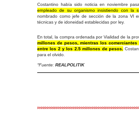
Costantino había sido noticia en noviembre pa
empleado de su organismo insistiendo con la si
nombrado como jefe de sección de la zona VI en 
técnicas y de idoneidad establecidas por ley.
En total, la compra ordenada por Vialidad de la pr
millones de pesos, mientras los comerciantes 
entre los 2 y los 2.5 millones de pesos.
Costant
para el olvido.
*Fuente:
REALPOLITIK