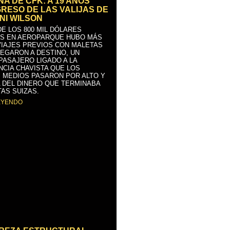
A DE CFK: A 19 AÑOS
GRESO DE LAS VALIJAS DE
NI WILSON
E LOS 800 MIL DÓLARES
S EN AEROPARQUE HUBO MÁS
VIAJES PREVIOS CON MALETAS
LEGARON A DESTINO, UN
PASAJERO LIGADO A LA
NCIA CHAVISTA QUE LOS
 MEDIOS PASARON POR ALTO Y
 DEL DINERO QUE TERMINABA
AS SUIZAS.
EYENDO