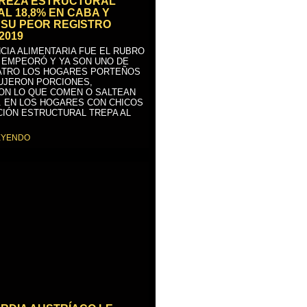
BREZA ESTRUCTURAL
AL 18,8% EN CABA Y
SU PEOR REGISTRO
2019
CIA ALIMENTARIA FUE EL RUBRO
 EMPEORÓ Y YA SON UNO DE
ATRO LOS HOGARES PORTEÑOS
UJERON PORCIONES,
ON LO QUE COMEN O SALTEAN
. EN LOS HOGARES CON CHICOS
CIÓN ESTRUCTURAL TREPA AL
EYENDO