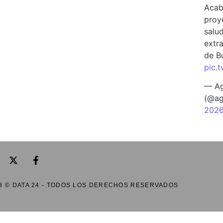
Acab
proy
salu
extra
de B
pic.
— Ag
(@ag
202
3 © DATA 24 - TODOS LOS DERECHOS RESERVADOS