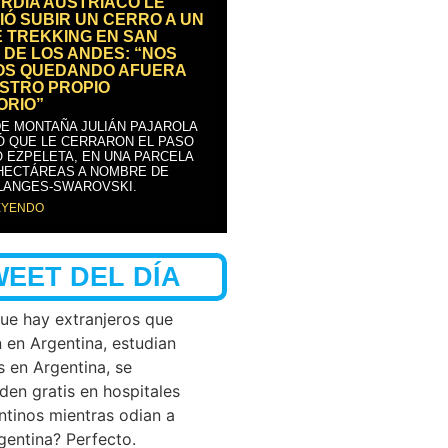
RDIA AUSTRÍACO LE
IÓ SUBIR UN CERRO A UN
E TREKKING EN SAN
 DE LOS ANDES: “NOS
OS QUEDANDO AFUERA
STRO PROPIO
ORIO”
DE MONTAÑA JULIÁN PAJAROLA
Ó QUE LE CERRARON EL PASO
 EZPELETA, EN UNA PARCELA
 HECTÁREAS A NOMBRE DE
LANGES-SWAROVSKI.
EYENDO
WEET DEL DÍA
que hay extranjeros que
n en Argentina, estudian
s en Argentina, se
den gratis en hospitales
ntinos mientras odian a
rgentina? Perfecto.