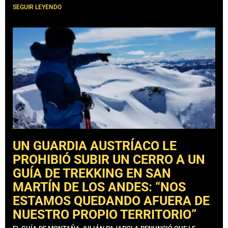
SEGUIR LEYENDO
UN GUARDIA AUSTRÍACO LE
PROHIBIÓ SUBIR UN CERRO A UN
GUÍA DE TREKKING EN SAN
MARTÍN DE LOS ANDES: “NOS
ESTAMOS QUEDANDO AFUERA DE
NUESTRO PROPIO TERRITORIO”