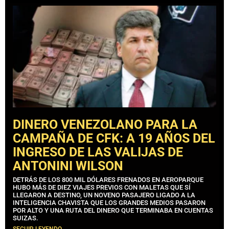
DINERO VENEZOLANO PARA LA
CAMPAÑA DE CFK: A 19 AÑOS DEL
INGRESO DE LAS VALIJAS DE
ANTONINI WILSON
DETRÁS DE LOS 800 MIL DÓLARES FRENADOS EN AEROPARQUE
HUBO MÁS DE DIEZ VIAJES PREVIOS CON MALETAS QUE SÍ
LLEGARON A DESTINO, UN NOVENO PASAJERO LIGADO A LA
INTELIGENCIA CHAVISTA QUE LOS GRANDES MEDIOS PASARON
POR ALTO Y UNA RUTA DEL DINERO QUE TERMINABA EN CUENTAS
SUIZAS.
SEGUIR LEYENDO